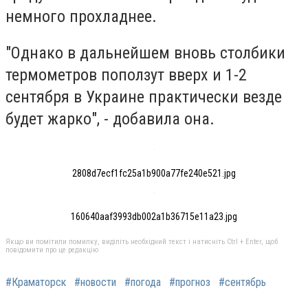
немного прохладнее.
"Однако в дальнейшем вновь столбики
термометров поползут вверх и 1-2
сентября в Украине практически везде
будет жарко", - добавила она.
2808d7ecf1fc25a1b900a77fe240e521.jpg
160640aaf3993db002a1b36715e11a23.jpg
Якщо ви помітили помилку, виділіть необхідний текст і натисніть Ctrl + Enter, щоб
повідомити про це редакцію
#Краматорск
#новости
#погода
#прогноз
#сентябрь