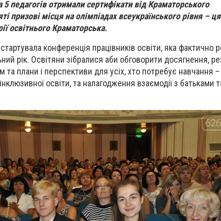
а 5 педагогів отримали сертифікати від Краматорського
ті призові місця на олімпіадах всеукраїнського рівня – ця
рії освітнього Краматорська.
 стартувала конференція працівників освіти, яка фактично 
ний рік. Освітяни зібралися аби обговорити досягнення, ре
рм та плани і перспективи для усіх, хто потребує навчання –
 інклюзивної освіти, та налагодження взаємодії з батьками т