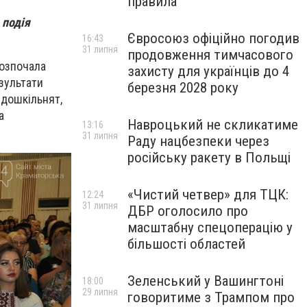
правила
 подія
Євросоюз офіційно погодив
16:43
31 липня
продовження тимчасового
розпочала
захисту для українців до 4
зультати
березня 2028 року
 дошкільнят,
а
Навроцький не скликатиме
13:16
31 липня
Раду нацбезпеки через
російську ракету в Польщі
«Чистий четвер» для ТЦК:
12:24
31 липня
ДБР оголосило про
масштабну спецоперацію у
більшості областей
Зеленський у Вашингтоні
18:00
29 липня
говоритиме з Трампом про