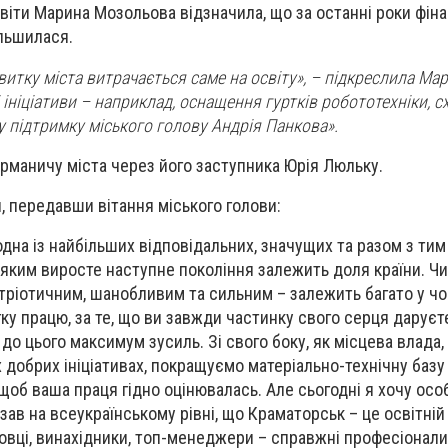
віти Марина Мозольова відзначила, що за останні роки фін
ільшилася.
итку міста витрачається саме на освіту», – підкреслила Ма
 ініціативи – наприклад, оснащення гуртків робототехніки, 
у підтримку міського голову Андрія Панкова».
рманичу міста через його заступника Юрія Люльку.
, передавши вітання міського голови:
одна із найбільших відповідальних, значущих та разом з ти
, яким виросте наступне покоління залежить доля країни. Ч
тріотичним, шанобливим та сильним – залежить багато у чом
ку працю, за те, що ви завжди частинку свого серця дарує
 до цього максимум зусиль. Зі свого боку, як місцева влада
 добрих ініціативах, покращуємо матеріально-технічну базу
 щоб ваша праця гідно оцінювалась. Але сьогодні я хочу ос
зав на всеукраїнському рівні, що Краматорськ – це освітній
овці, винахідники, топ-менеджери – справжні професіонали 