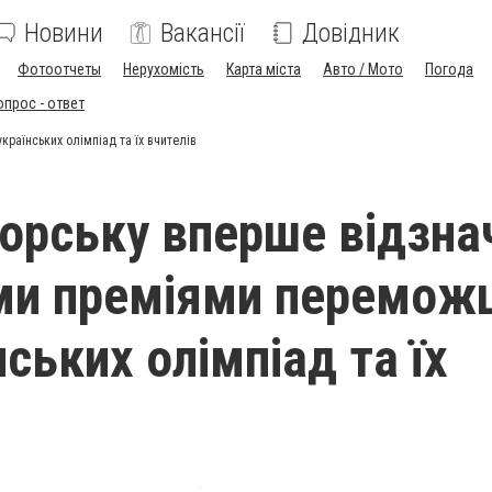
Новини
Вакансії
Довідник
Фотоотчеты
Нерухомість
Карта міста
Авто / Мото
Погода
опрос - ответ
аїнських олімпіад та їх вчителів
орську вперше відзна
ми преміями переможц
ських олімпіад та їх