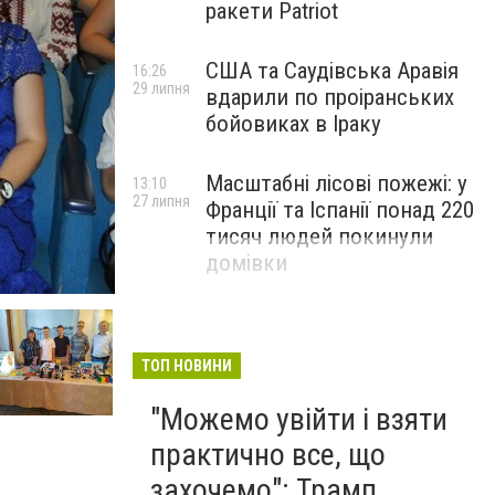
ракети Patriot
США та Саудівська Аравія
16:26
29 липня
вдарили по проіранських
бойовиках в Іраку
Масштабні лісові пожежі: у
13:10
27 липня
Франції та Іспанії понад 220
тисяч людей покинули
домівки
ТОП НОВИНИ
"Можемо увійти і взяти
практично все, що
захочемо": Трамп