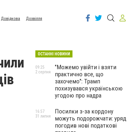
Довідкова
Дозвілля
ОСТАННІ НОВИНИ
чили
"Можемо увійти і взяти
09:25
2 серпня
практично все, що
ів
захочемо": Трамп
похизувався українською
угодою про надра
Посилки з-за кордону
16:57
31 липня
можуть подорожчати: уряд
погодив нові податкові