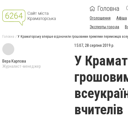
Головна
Оголошення
Афіша
Эксперты города
В
Головна
У Краматорську вперше відзначили грошовими преміями переможців всеукр
15:07, 28 серпня 2019 р.
У Крамат
Вера Карпова
Журналист-менеджер
грошови
всеукраїн
вчителів