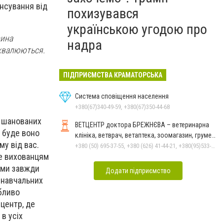
ансування від
похизувався
українською угодою про
рина
надра
схвалюються.
ПІДПРИЄМСТВА КРАМАТОРСЬКА
Система сповіщення населення
+380(67)340-49-59, +380(67)350-44-68
м шанованих
ВЕТЦЕНТР доктора БРЕЖНЄВА – ветеринарна
и буде воно
клініка, ветврач, ветаптека, зоомагазин, грумер,
у від вас.
стрижки.
+380 (50) 695-37-55, +380 (626) 41-44-21, +380(95)533-90-03
те вихованцям
, ми завжди
Додати підприємство
 навчальних
обливо
 центр, де
в усіх