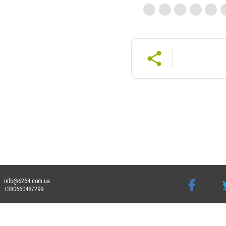
info@6264.com.ua
+380660487299
Допускається цитування матеріалів без отримання попередньої згоди 6264.com.ua за
пошукових систем гіперпосилання на цитовані статті не нижче другого абзацу в тек