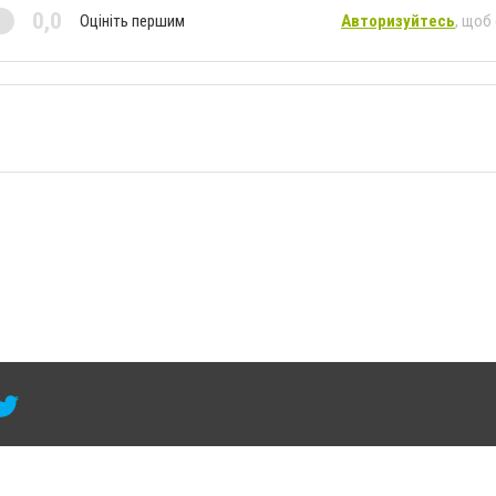
0,0
Оцініть першим
Авторизуйтесь
, щоб
 умови розміщення в тексті обов'язкового посилання на 6264.com.ua - Сайт міста Кра
сті або в якості джерела. Порушення виняткових прав переслідується Законом.