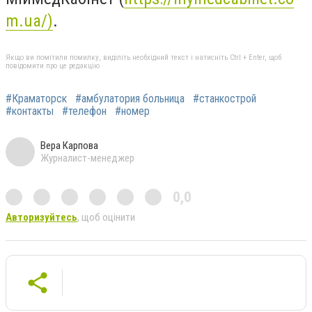
m.ua/
)
.
Якщо ви помітили помилку, виділіть необхідний текст і натисніть Ctrl + Enter, щоб
повідомити про це редакцію
#Краматорск
#амбулатория больница
#станкострой
#контакты
#телефон
#номер
Вера Карпова
Журналист-менеджер
0,0
Авторизуйтесь
, щоб оцінити