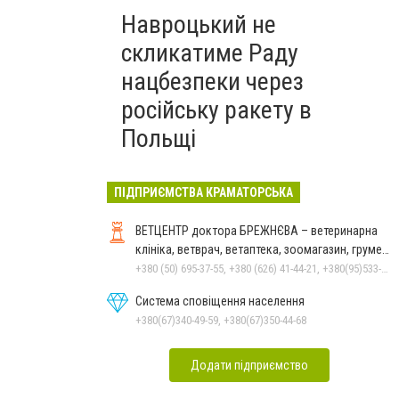
Навроцький не
скликатиме Раду
нацбезпеки через
російську ракету в
Польщі
ПІДПРИЄМСТВА КРАМАТОРСЬКА
ВЕТЦЕНТР доктора БРЕЖНЄВА – ветеринарна
клініка, ветврач, ветаптека, зоомагазин, грумер,
стрижки.
+380 (50) 695-37-55, +380 (626) 41-44-21, +380(95)533-90-03
Система сповіщення населення
+380(67)340-49-59, +380(67)350-44-68
Додати підприємство