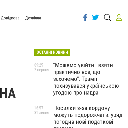
Довідкова
Дозвілля
ОСТАННІ НОВИНИ
"Можемо увійти і взяти
09:25
2 серпня
практично все, що
захочемо": Трамп
похизувався українською
 НА
угодою про надра
Посилки з-за кордону
16:57
31 липня
можуть подорожчати: уряд
погодив нові податкові