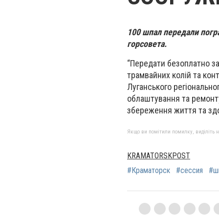
100 шпал передали погр
горсовета.
“Передати безоплатно зал
трамвайних колій та кон
Луганського регіонально
облаштування та ремонту
збереження життя та здо
Якщо ви помітили помилку, виділіть нео
KRAMATORSKPOST
#Краматорск
#сессия
#ш