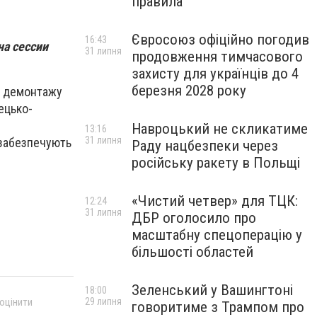
правила
Євросоюз офіційно погодив
16:43
на сессии
31 липня
продовження тимчасового
захисту для українців до 4
березня 2028 року
сі демонтажу
ецько-
Навроцький не скликатиме
13:16
31 липня
 забезпечують
Раду нацбезпеки через
російську ракету в Польщі
«Чистий четвер» для ТЦК:
12:24
31 липня
ДБР оголосило про
масштабну спецоперацію у
більшості областей
Зеленський у Вашингтоні
18:00
 оцінити
29 липня
говоритиме з Трампом про