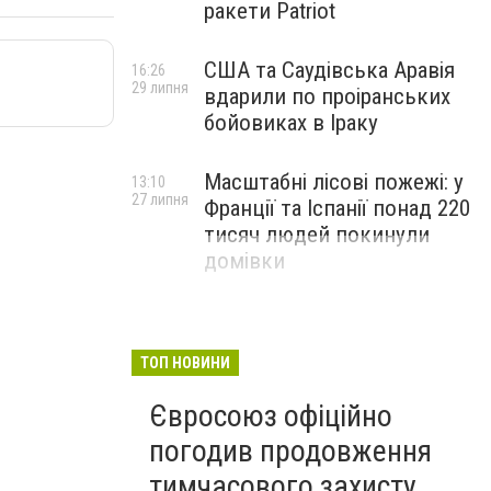
ракети Patriot
США та Саудівська Аравія
16:26
29 липня
вдарили по проіранських
бойовиках в Іраку
Масштабні лісові пожежі: у
13:10
27 липня
Франції та Іспанії понад 220
тисяч людей покинули
домівки
ТОП НОВИНИ
Євросоюз офіційно
погодив продовження
тимчасового захисту