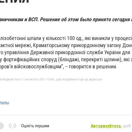
аничникам и ВСП. Решение об этом было принято сегодня 
ізобетонні шпали у кількості 100 од., які виникли у проце
тактної мережі, Краматорському прикордонному загону Дон
го управління Державної прикордонної служби України для
 фортифікаційних споруд (бліндажі, перекриті щілини), які
ров’я війсковослужбовцям”, – говорится в решении.
бхідний текст і натисніть Ctrl + Enter, щоб повідомити про це редакцію
палы
0,0
Оцініть першим
Авторизуйтесь
, щоб