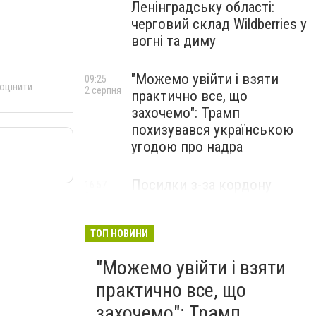
Ленінградську області:
черговий склад Wildberries у
вогні та диму
"Можемо увійти і взяти
09:25
 оцінити
2 серпня
практично все, що
захочемо": Трамп
похизувався українською
угодою про надра
Посилки з-за кордону
16:57
31 липня
можуть подорожчати: уряд
погодив нові податкові
правила
ТОП НОВИНИ
"Можемо увійти і взяти
практично все, що
захочемо": Трамп