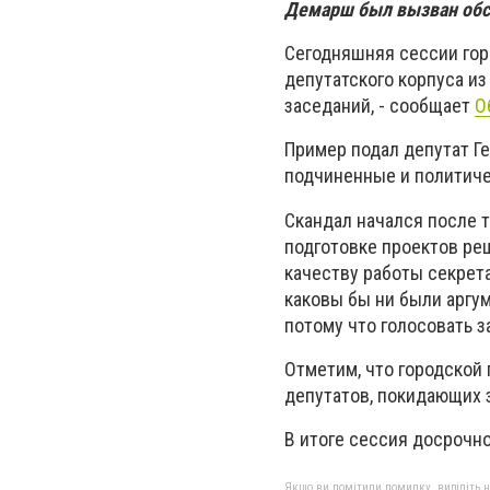
Демарш был вызван обс
Сегодняшняя сессии горс
депутатского корпуса и
заседаний, - сообщает
О
Пример подал депутат Ге
подчиненные и политиче
Скандал начался после т
подготовке проектов реш
качеству работы секрет
каковы бы ни были аргу
потому что голосовать з
Отметим, что городской
депутатов, покидающих 
В итоге сессия досрочн
Якщо ви помітили помилку, виділіть нео