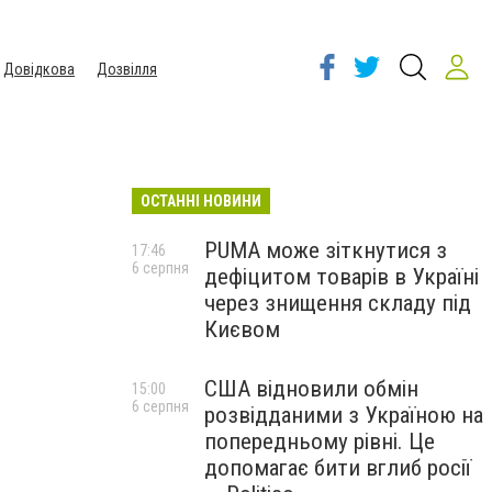
Довідкова
Дозвілля
ОСТАННІ НОВИНИ
PUMA може зіткнутися з
17:46
6 серпня
дефіцитом товарів в Україні
через знищення складу під
Києвом
США відновили обмін
15:00
6 серпня
розвідданими з Україною на
попередньому рівні. Це
допомагає бити вглиб росії