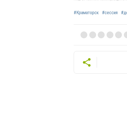
#Краматорск
#сессия
#д