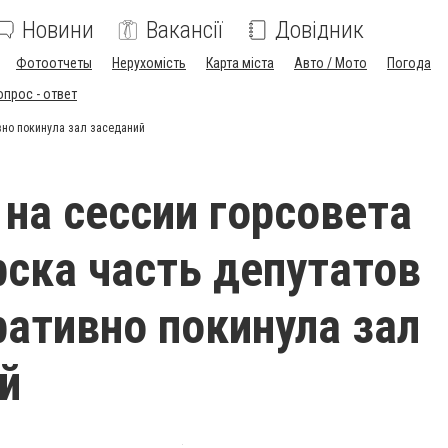
Новини
Вакансії
Довідник
Фотоотчеты
Нерухомість
Карта міста
Авто / Мото
Погода
опрос - ответ
вно покинула зал заседаний
 на сессии горсовета
ска часть депутатов
ативно покинула зал
й