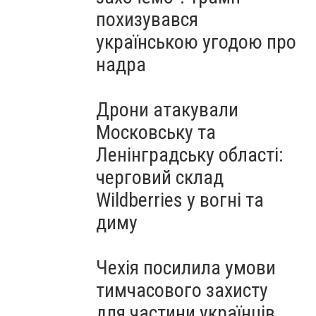
похизувався
українською угодою про
надра
Дрони атакували
Московську та
Ленінградську області:
черговий склад
Wildberries у вогні та
диму
Чехія посилила умови
тимчасового захисту
для частини українців