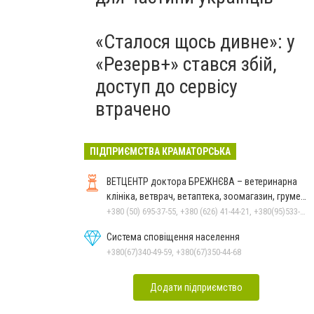
«Сталося щось дивне»: у
«Резерв+» стався збій,
доступ до сервісу
втрачено
ПІДПРИЄМСТВА КРАМАТОРСЬКА
ВЕТЦЕНТР доктора БРЕЖНЄВА – ветеринарна
клініка, ветврач, ветаптека, зоомагазин, грумер,
стрижки.
+380 (50) 695-37-55, +380 (626) 41-44-21, +380(95)533-90-03
Система сповіщення населення
+380(67)340-49-59, +380(67)350-44-68
Додати підприємство