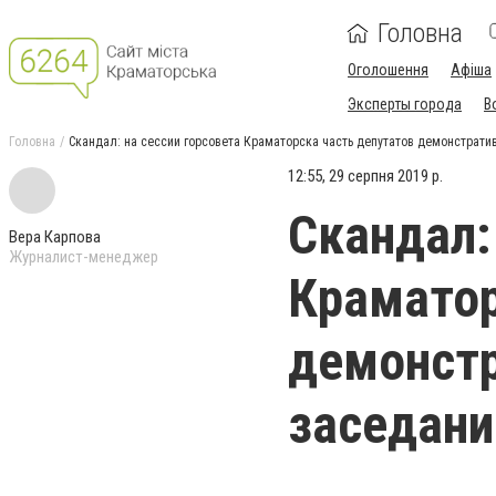
Головна
Оголошення
Афіша
Эксперты города
В
Головна
Скандал: на сессии горсовета Краматорска часть депутатов демонстрати
12:55, 29 серпня 2019 р.
Скандал:
Вера Карпова
Журналист-менеджер
Краматор
демонстр
заседани