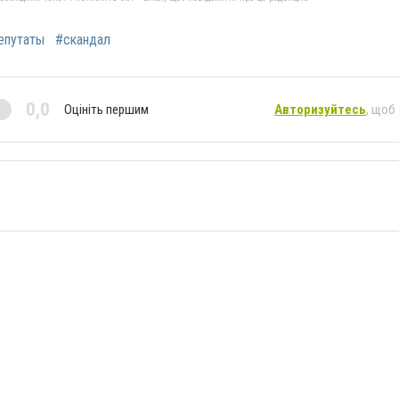
епутаты
#скандал
0,0
Оцініть першим
Авторизуйтесь
, щоб