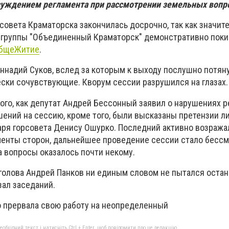
уждением регламента при рассмотрении земельных вопр
овета Краматорска закончилась досрочно, так как значит
з группы "Объединенный Краматорск" демонстративно поки
бщеЖитие
.
ннадий Суков, вслед за которым к выходу послушно потяну
ски сочувствующие. Кворум сессии разрушился на глазах.
ого, как депутат Андрей Бессонный заявил о нарушениях р
ений на сессию, кроме того, были высказаны претензии л
аря горсовета Денису Ошурко. Последний активно возража
менты сторон, дальнейшее проведение сессии стало бесс
а вопросы оказалось почти некому.
 голова Андрей Панков ни единым словом не пытался оста
зал заседаний.
о прервала свою работу на неопределенный
бхідний текст і натисніть Ctrl + Enter, щоб повідомити про це редакцію