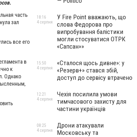
— Politico
осов.
ельная часть
У Fire Point вважають, що
18:16
нула зал
4 серпня
слова Федорова про
випробування балістики
могли стосуватися ОТРК
лись все его
«Сапсан»»
егламента в
«Сталося щось дивне»: у
15:50
4 серпня
ично к
«Резерв+» стався збій,
л. Однако
доступ до сервісу втрачено
мысленным,
Чехія посилила умови
12:21
4 серпня
тимчасового захисту для
новить
частини українців
Дрони атакували
08:25
4 серпня
Московську та