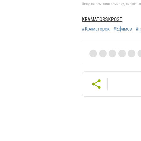
Якщо ви помітили помилку, виділіть нео
KRAMATORSKPOST
#Краматорск
#Ефимов
#п