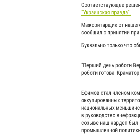
Соответствующее решени
“Украинская правда”.
Мажоритарщик от нашег
сообщил о принятии прис
Буквально только что об
“Перший день роботи Вер
роботи готова. Краматор
Ефимов стал членом
ком
оккупированных террито
национальных меньшинс
в руководство внефракц
созыве наш нардеп был 
промышленной политики