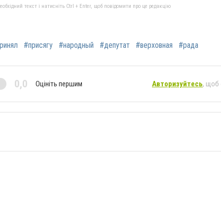
бхідний текст і натисніть Ctrl + Enter, щоб повідомити про це редакцію
ринял
#присягу
#народный
#депутат
#верховная
#рада
0,0
Оцініть першим
Авторизуйтесь
, щоб