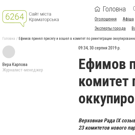
Головна
Оголошення
Афіша
Эксперты города
В
Головна
Ефимов принял присягу и вошел в комитет по реинтеграции оккупированн
09:34, 30 серпня 2019 р.
Ефимов п
Вера Карпова
Журналист-менеджер
комитет 
оккупиро
Верховная Рада IX созыв
23 комитетов нового па