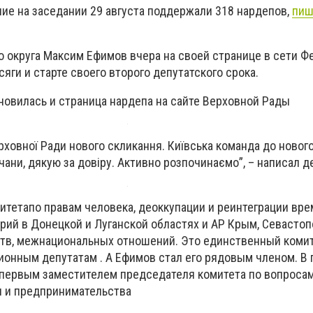
е на заседании 29 августа поддержали 318 нардепов,
пиш
о округа
Максим Ефимов
вчера на своей странице в сети Ф
яги и старте своего второго депутатского срока.
новилась и страница нардепа на сайте Верховной Рады
ховної Ради нового скликання. Київська команда до нового
чани, дякую за довіру. Активно розпочинаємо”, – написал д
итета
по правам человека, деоккупации и реинтеграции вр
рий в Донецкой и Луганской областях и АР Крым, Севастоп
тв, межнациональных отношений.
Это единственный комит
ионным депутатам . А Ефимов стал его рядовым членом. В
первым заместителем председателя комитета по вопроса
 и предпринимательства