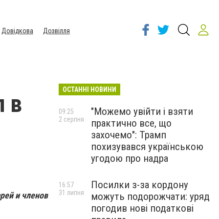
Довідкова
Дозвілля
ОСТАННІ НОВИНИ
л в
"Можемо увійти і взяти
09:25
2 серпня
практично все, що
захочемо": Трамп
похизувався українською
угодою про надра
Посилки з-за кордону
16:57
31 липня
арей и членов
можуть подорожчати: уряд
погодив нові податкові