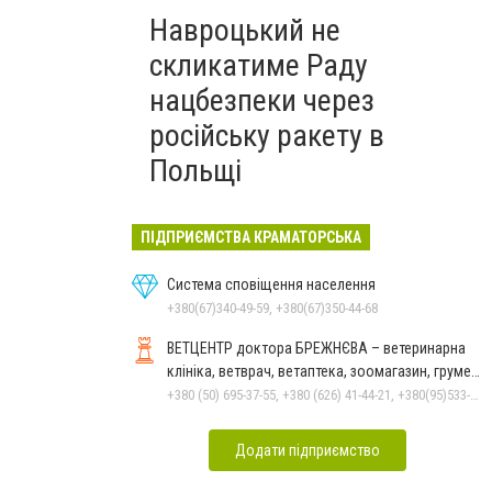
Навроцький не
скликатиме Раду
нацбезпеки через
російську ракету в
Польщі
ПІДПРИЄМСТВА КРАМАТОРСЬКА
Система сповіщення населення
+380(67)340-49-59, +380(67)350-44-68
ВЕТЦЕНТР доктора БРЕЖНЄВА – ветеринарна
клініка, ветврач, ветаптека, зоомагазин, грумер,
стрижки.
+380 (50) 695-37-55, +380 (626) 41-44-21, +380(95)533-90-03
Додати підприємство