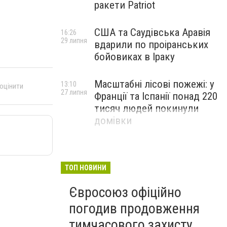
ракети Patriot
США та Саудівська Аравія
16:26
29 липня
вдарили по проіранських
бойовиках в Іраку
Масштабні лісові пожежі: у
13:10
 оцінити
27 липня
Франції та Іспанії понад 220
тисяч людей покинули
домівки
ТОП НОВИНИ
Євросоюз офіційно
погодив продовження
тимчасового захисту