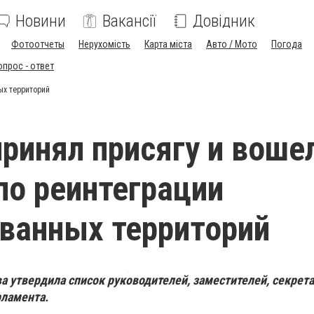
Новини
Вакансії
Довідник
Фотоотчеты
Нерухомість
Карта міста
Авто / Мото
Погода
опрос - ответ
ых территорий
ринял присягу и воше
по реинтеграции
ванных территорий
а утвердила список руководителей, заместителей, секрет
рламента.