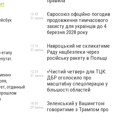
правила
ет
Євросоюз офіційно погодив
16:43
31 липня
продовження тимчасового
ейсбук
захисту для українців до 4
березня 2028 року
Навроцький не скликатиме
13:16
31 липня
Раду нацбезпеки через
 етапу
російську ракету в Польщі
епутат.
«Чистий четвер» для ТЦК:
12:24
еменно
31 липня
ДБР оголосило про
оля,
масштабну спецоперацію у
ет, отданный
більшості областей
 прошлом
м
Зеленський у Вашингтоні
18:00
29 липня
говоритиме з Трампом про