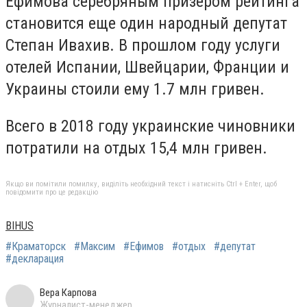
Ефимова серебряным призером рейтинга
становится еще один народный депутат
Степан Ивахив. В прошлом году услуги
отелей Испании, Швейцарии, Франции и
Украины стоили ему 1.7 млн гривен.
Всего в 2018 году украинские чиновники
потратили на отдых 15,4 млн гривен.
Якщо ви помітили помилку, виділіть необхідний текст і натисніть Ctrl + Enter, щоб
повідомити про це редакцію
BIHUS
#Краматорск
#Максим
#Ефимов
#отдых
#депутат
#декларация
Вера Карпова
Журналист-менеджер