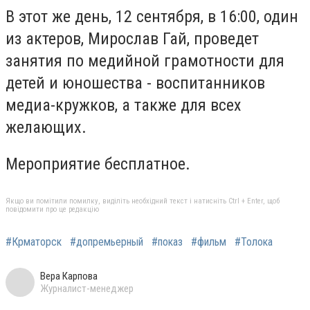
В этот же день, 12 сентября, в 16:00, один
из актеров, Мирослав Гай, проведет
занятия по медийной грамотности для
детей и юношества - воспитанников
медиа-кружков, а также для всех
желающих.
Мероприятие бесплатное.
Якщо ви помітили помилку, виділіть необхідний текст і натисніть Ctrl + Enter, щоб
повідомити про це редакцію
#Крматорск
#допремьерный
#показ
#фильм
#Толока
Вера Карпова
Журналист-менеджер