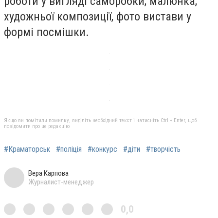
роботи у вигляді саморобки, малюнка,
художньої композиції, фото вистави у
формі посмішки.
Якщо ви помітили помилку, виділіть необхідний текст і натисніть Ctrl + Enter, щоб
повідомити про це редакцію
#Краматорськ
#поліція
#конкурс
#діти
#творчість
Вера Карпова
Журналист-менеджер
0,0