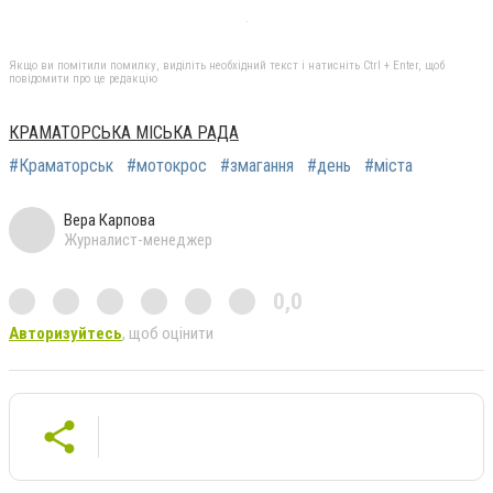
Якщо ви помітили помилку, виділіть необхідний текст і натисніть Ctrl + Enter, щоб
повідомити про це редакцію
КРАМАТОРСЬКА МІСЬКА РАДА
#Краматорськ
#мотокрос
#змагання
#день
#міста
Вера Карпова
Журналист-менеджер
0,0
Авторизуйтесь
, щоб оцінити