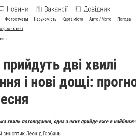
Новини
Вакансії
Довідник
Фотоотчеты
Нерухомість
Карта міста
Авто / Мото
Погода
опрос - ответ
ресня
 прийдуть дві хвилі
ня і нові дощі: прогн
ресня
лька хвиль похолодання, одна з яких прийде вже в найближч
й синоптик Леонід Горбань.