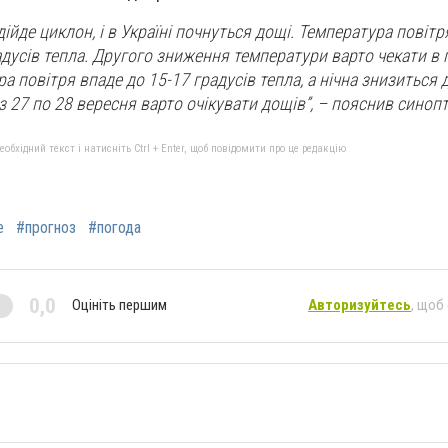
ійде циклон, і в Україні почнуться дощі. Температура повітр
дусів тепла. Другого зниження температури варто чекати в п
а повітря впаде до 15-17 градусів тепла, а нічна знизиться д
 з 27 по 28 вересня варто очікувати дощів
”, – пояснив синопт
бхідний текст і натисніть Ctrl + Enter, щоб повідомити про це редакцію
е
#прогноз
#погода
0,0
Оцініть першим
Авторизуйтесь
, щоб