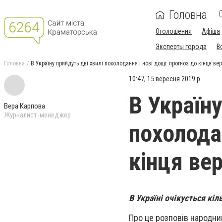
Головна
Оголошення
Афіша
Эксперты города
В
Головна
В Україну прийдуть дві хвилі похолодання і нові дощі: прогноз до кінця ве
10:47, 15 вересня 2019 р.
В Україну
Вера Карпова
Журналист-менеджер
похолодан
кінця ве
В Україні очікується кі
Про це розповів народни