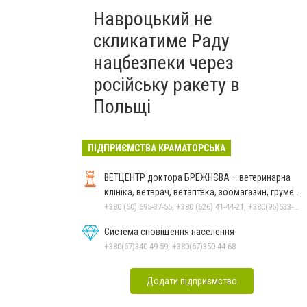
Навроцький не
скликатиме Раду
нацбезпеки через
російську ракету в
Польщі
ПІДПРИЄМСТВА КРАМАТОРСЬКА
ВЕТЦЕНТР доктора БРЕЖНЄВА – ветеринарна
клініка, ветврач, ветаптека, зоомагазин, грумер,
стрижки.
+380 (50) 695-37-55, +380 (626) 41-44-21, +380(95)533-90-03
Система сповіщення населення
+380(67)340-49-59, +380(67)350-44-68
Додати підприємство