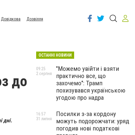
Довідкова
Дозвілля
ОСТАННІ НОВИНИ
"Можемо увійти і взяти
09:25
2 серпня
практично все, що
оз до
захочемо": Трамп
похизувався українською
угодою про надра
Посилки з-за кордону
16:57
31 липня
і дні.
можуть подорожчати: уряд
погодив нові податкові