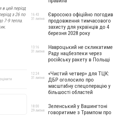
правила
я в цей період
Євросоюз офіційно погодив
еріод з 26 по
16:43
31 липня
продовження тимчасового
о 7-9 тепла.
захисту для українців до 4
ик.
березня 2028 року
Навроцький не скликатиме
13:16
31 липня
Раду нацбезпеки через
російську ракету в Польщі
«Чистий четвер» для ТЦК:
12:24
31 липня
ДБР оголосило про
 оцінити
масштабну спецоперацію у
більшості областей
Зеленський у Вашингтоні
18:00
29 липня
говоритиме з Трампом про