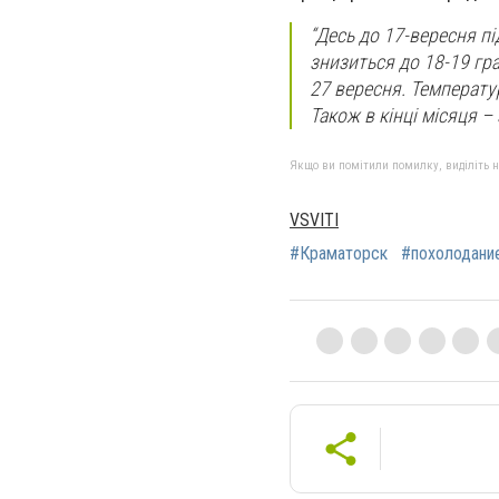
“
Десь до 17-вересня під
знизиться до 18-19 гра
27 вересня. Температур
Також в кінці місяця –
Якщо ви помітили помилку, виділіть нео
VSVITI
#Краматорск
#похолодани