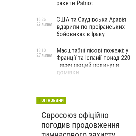
ракети Patriot
США та Саудівська Аравія
16:26
29 липня
вдарили по проіранських
бойовиках в Іраку
Масштабні лісові пожежі: у
13:10
27 липня
Франції та Іспанії понад 220
тисяч людей покинули
домівки
ТОП НОВИНИ
Євросоюз офіційно
погодив продовження
тимчасового захисту