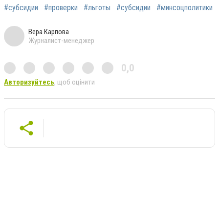
#субсидии
#проверки
#льготы
#субсидии
#минсоцполитики
Вера Карпова
Журналист-менеджер
0,0
Авторизуйтесь
, щоб оцінити