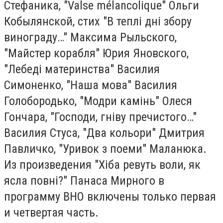
Стефаника, "Valse mélancolique" Ольги
Кобылянской, стих "В теплі дні збору
винограду…" Максима Рыльского,
"Майстер корабля" Юрия Яновского,
"Лебеді материнства" Василия
Симоненко, "Наша мова" Василия
Голобородько, "Модри камінь" Олеся
Гончара, "Господи, гніву пречистого…"
Василия Стуса, "Два кольори" Дмитрия
Павличко, "Уривок з поеми" Маланюка.
Из произведения "Хіба ревуть воли, як
ясла повні?" Панаса Мирного в
программу ВНО включены только первая
и четвертая часть.