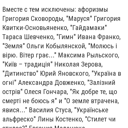
Вместе с тем исключены: афоризмы
Григория Сковороды, "Маруся" Григория
Квитки-Основьяненко, "Гайдамаки"
Тараса Шевченко, "Гимн" Ивана Франко,
"Земля" Ольги Кобылянской, "Молюсь і
вірю. Вітер грає..." Максима Рыльского,
"Київ – традиція" Николая Зерова,
"Дитинство" Юрий Яновского, "Україна в
огні" Александра Довженко, "Залізний
острів" Олеся Гончара, "Як добре те, що
смерті не боюсь я" и "О земле втрачена,
явися..." Василия Стуса, "Українське
альфреско" Лины Костенко, "Стилет чи