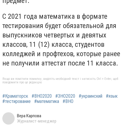
предмет.
С 2021 года математика в формате
тестирования будет обязательной для
выпускников четвертых и девятых
классов, 11 (12) класса, студентов
колледжей и профтехов, которые ранее
не получили аттестат после 11 класса.
Якщо ви помітили помилку, виділіть необхідний текст і натисніть Ctrl + Enter, щоб
повідомити про це редакцію
#Краматорск
#ВНО2020
#ЗНО2020
#украинский
#язык
#тестирование
#математика
#ВНО
Вера Карпова
Журналист-менеджер