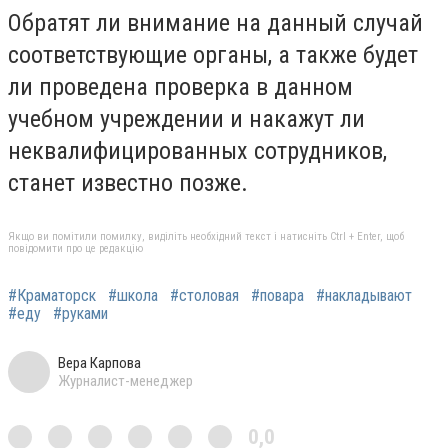
Обратят ли внимание на данный случай
соответствующие органы, а также будет
ли проведена проверка в данном
учебном учреждении и накажут ли
неквалифицированных сотрудников,
станет известно позже.
Якщо ви помітили помилку, виділіть необхідний текст і натисніть Ctrl + Enter, щоб
повідомити про це редакцію
#Краматорск
#школа
#столовая
#повара
#накладывают
#еду
#руками
Вера Карпова
Журналист-менеджер
0,0