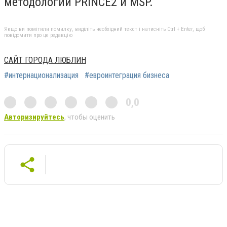
методологий PRINCE2 и MSP.
Якщо ви помітили помилку, виділіть необхідний текст і натисніть Ctrl + Enter, щоб
повідомити про це редакцію
САЙТ ГОРОДА ЛЮБЛИН
#интернационализация
#евроинтеграция бизнеса
0,0
Авторизируйтесь
, чтобы оценить