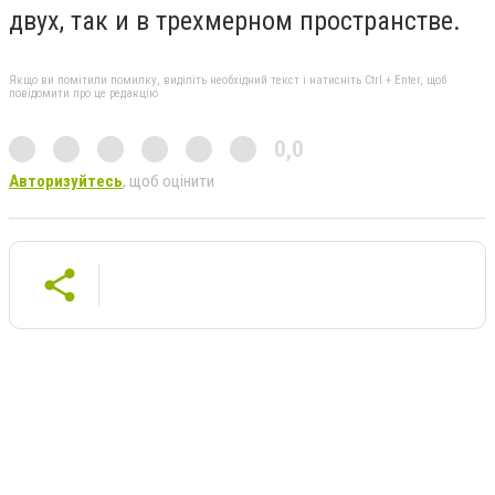
двух, так и в трехмерном пространстве.
Якщо ви помітили помилку, виділіть необхідний текст і натисніть Ctrl + Enter, щоб
повідомити про це редакцію
0,0
Авторизуйтесь
, щоб оцінити