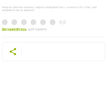
Якщо ви помітили помилку, виділіть необхідний текст і натисніть Ctrl + Enter, щоб
повідомити про це редакцію
0,0
Авторизуйтесь
, щоб оцінити