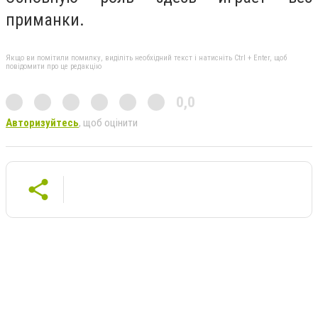
приманки.
Якщо ви помітили помилку, виділіть необхідний текст і натисніть Ctrl + Enter, щоб
повідомити про це редакцію
0,0
Авторизуйтесь
, щоб оцінити