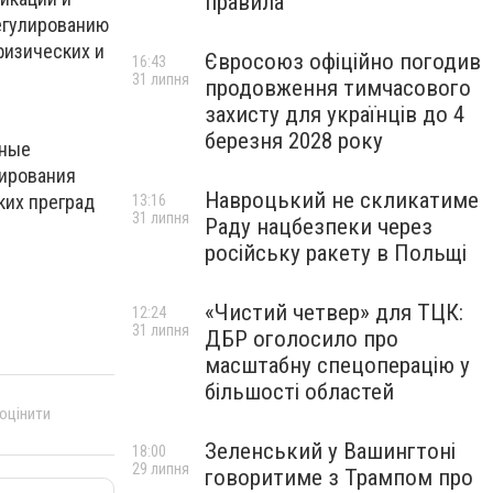
правила
егулированию
физических и
Євросоюз офіційно погодив
16:43
31 липня
продовження тимчасового
захисту для українців до 4
березня 2028 року
ьные
лирования
Навроцький не скликатиме
ких преград
13:16
31 липня
Раду нацбезпеки через
російську ракету в Польщі
«Чистий четвер» для ТЦК:
12:24
31 липня
ДБР оголосило про
масштабну спецоперацію у
більшості областей
 оцінити
Зеленський у Вашингтоні
18:00
29 липня
говоритиме з Трампом про