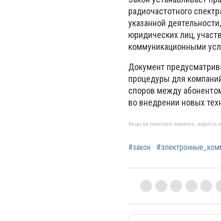
радиочастотного спектр
указанной деятельности,
юридических лиц, участ
коммуникационными усл
Документ предусматри
процедуры для компаний
споров между абонентом
во внедрении новых тех
Якщо ви помітили помилку, виділіть нео
#закон
#электронные_ком