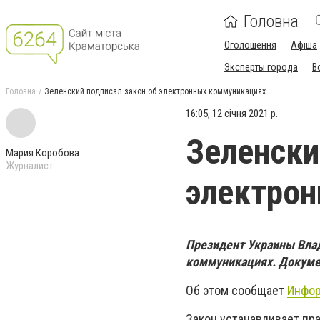
Головна
Оголошення
Афіша
Эксперты города
В
Головна
Зеленский подписал закон об электронных коммуникациях
16:05, 12 січня 2021 р.
Зеленски
Мария Коробова
Журналист
электро
Президент Украины Вла
коммуникациях. Докумен
Об этом сообщает
Инфо
Закон устанавливает пр