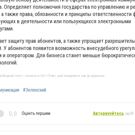
а. Определяет полномочия государства по управлению и р
 а также права, обязанности и принципы ответственности 
вующих в деятельности или пользующихся электронными
угами.
вает
защиту прав абонентов
, а также упрощает разрешител
. У абонентов появится возможность внесудебного урегу
 и оператором. Для бизнеса станет меньше бюрократичес
нологий.
бхідний текст і натисніть Ctrl + Enter, щоб повідомити про це редакцію
муникации
#Зеленский
0,0
Оцініть першим
Авторизуйтесь
, щоб