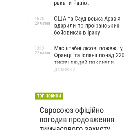
ракети Patriot
США та Саудівська Аравія
16:26
29 липня
вдарили по проіранських
бойовиках в Іраку
Масштабні лісові пожежі: у
13:10
27 липня
Франції та Іспанії понад 220
тисяч людей покинули
домівки
ТОП НОВИНИ
Євросоюз офіційно
погодив продовження
тимчасового захисту