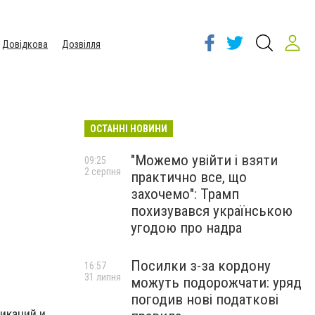
Довідкова
Дозвілля
ОСТАННІ НОВИНИ
"Можемо увійти і взяти
09:25
2 серпня
практично все, що
захочемо": Трамп
похизувався українською
угодою про надра
Посилки з-за кордону
16:57
31 липня
можуть подорожчати: уряд
погодив нові податкові
икаций и