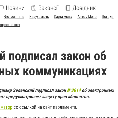
Новини
Вакансії
Довідник
Фотоотчеты
Нерухомість
Карта міста
Авто / Мото
Погода
опрос - ответ
й подписал закон об
нных коммуникациях
димир Зеленский подписал закон
№3014
об электронных
т предусматривает защиту прав абонентов.
рматор
со ссылкой на сайт парламента.
авовую основу деятельности в сферах электронных коммун