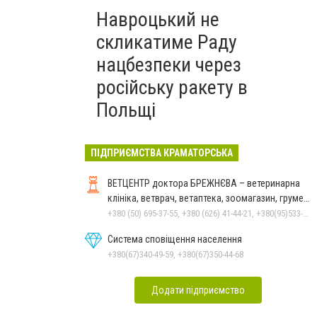
Навроцький не
скликатиме Раду
нацбезпеки через
російську ракету в
Польщі
ПІДПРИЄМСТВА КРАМАТОРСЬКА
ВЕТЦЕНТР доктора БРЕЖНЄВА – ветеринарна
клініка, ветврач, ветаптека, зоомагазин, грумер,
стрижки.
+380 (50) 695-37-55, +380 (626) 41-44-21, +380(95)533-90-03
Система сповіщення населення
+380(67)340-49-59, +380(67)350-44-68
Додати підприємство