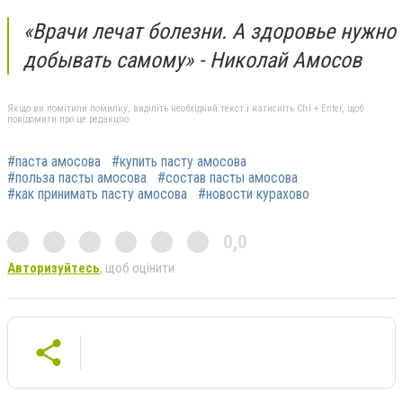
«Врачи лечат болезни. А здоровье нужно
добывать самому» - Николай Амосов
Якщо ви помітили помилку, виділіть необхідний текст і натисніть Ctrl + Enter, щоб
повідомити про це редакцію
#паста амосова
#купить пасту амосова
#польза пасты амосова
#состав пасты амосова
#как принимать пасту амосова
#новости курахово
0,0
Авторизуйтесь
, щоб оцінити