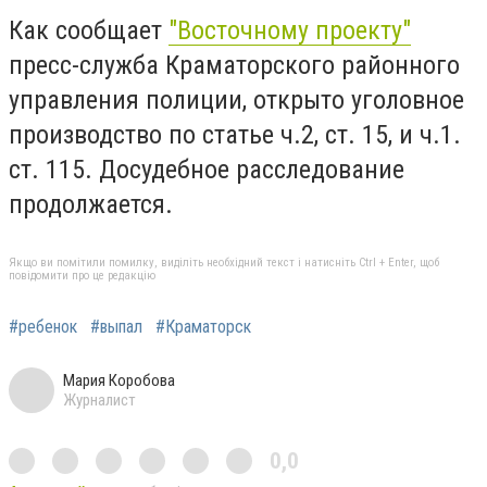
Как сообщает
"Восточному проекту"
пресс-служба Краматорского районного
управления полиции, открыто уголовное
производство по статье ч.2, ст. 15, и ч.1.
ст. 115. Досудебное расследование
продолжается.
Якщо ви помітили помилку, виділіть необхідний текст і натисніть Ctrl + Enter, щоб
повідомити про це редакцію
#ребенок
#выпал
#Краматорск
Мария Коробова
Журналист
0,0