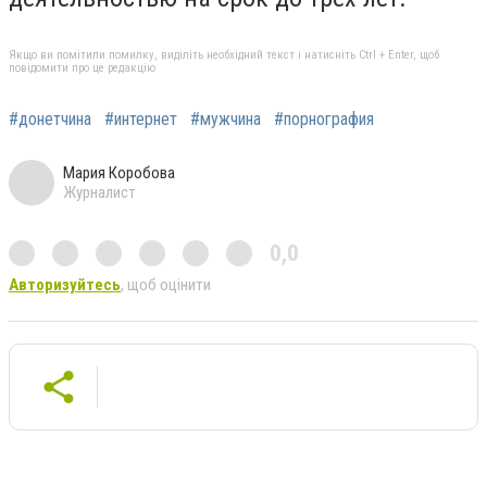
Якщо ви помітили помилку, виділіть необхідний текст і натисніть Ctrl + Enter, щоб
повідомити про це редакцію
#донетчина
#интернет
#мужчина
#порнография
Мария Коробова
Журналист
0,0
Авторизуйтесь
, щоб оцінити