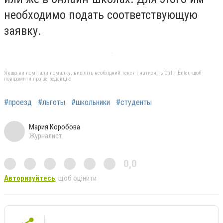
необходимо подать соответствующую
заявку.
Якщо ви помітили помилку, виділіть необхідний текст і натисніть Ctrl + Enter, щоб
повідомити про це редакцію
#проезд
#льготы
#школьники
#студенты
Мария Коробова
Журналист
0,0
Авторизуйтесь
, щоб оцінити