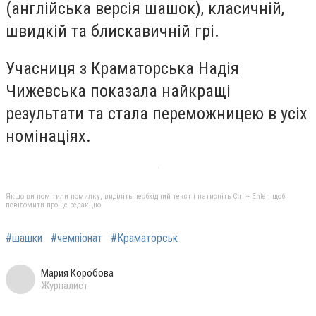
(англійська версія шашок), класичній,
швидкій та блискавичній грі.
Учасниця з Краматорська Надія
Чижевська показала найкращі
результати та стала переможницею в усіх
номінаціях.
Якщо ви помітили помилку, виділіть необхідний текст і натисніть Ctrl + Enter, щоб
повідомити про це редакцію
#шашки
#чемпіонат
#Краматорськ
Мария Коробова
Журналист