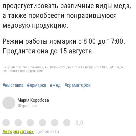
продегустировать различные виды меда,
а также приобрести понравившуюся
медовую продукцию.
Режим работы ярмарки с 8:00 до 17:00.
Продлится она до 15 августа.
Якщо ви помітили помилку, виділіть необхідний текст і натисніть Ctrl + Enter, щоб
повідомити про це редакцію
#выставка
#ярмарка
#мед
#краматорск
Мария Коробова
Журналист
0,0
Авторизуйтесь
, щоб оцінити