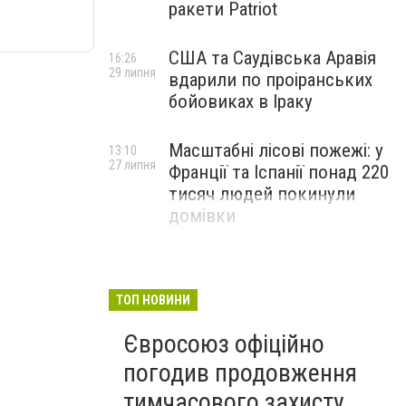
ракети Patriot
США та Саудівська Аравія
16:26
29 липня
вдарили по проіранських
бойовиках в Іраку
Масштабні лісові пожежі: у
13:10
27 липня
Франції та Іспанії понад 220
тисяч людей покинули
домівки
ТОП НОВИНИ
Євросоюз офіційно
погодив продовження
тимчасового захисту