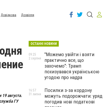
Довідкова
Дозвілля
ОСТАННІ НОВИНИ
годня
"Можемо увійти і взяти
09:25
2 серпня
практично все, що
шение
захочемо": Трамп
похизувався українською
угодою про надра
Посилки з-за кордону
16:57
31 липня
19 августа.
можуть подорожчати: уряд
-служба ГУ
погодив нові податкові