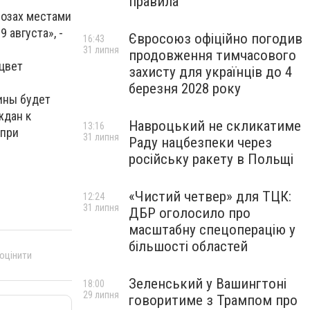
правила
розах местами
 августа», -
Євросоюз офіційно погодив
16:43
31 липня
продовження тимчасового
цвет
захисту для українців до 4
березня 2028 року
ины будет
ждан к
Навроцький не скликатиме
13:16
 при
31 липня
Раду нацбезпеки через
російську ракету в Польщі
«Чистий четвер» для ТЦК:
12:24
31 липня
ДБР оголосило про
масштабну спецоперацію у
більшості областей
 оцінити
Зеленський у Вашингтоні
18:00
29 липня
говоритиме з Трампом про