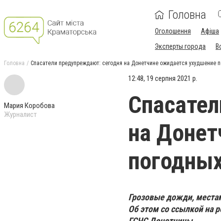
Головна
Оголошення
Афіша
Эксперты города
В
Головна
Спасатели предупреждают: сегодня на Донетчине ожидается ухудшение п
12:48, 19 серпня 2021 р.
Спасател
Мария Коробова
Журналист
на Донет
погодных
Грозовые дожди, местам
Об этом со ссылкой на 
ГСЧС Донетчины.