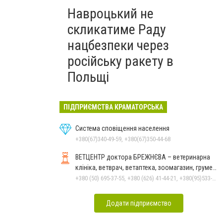
Навроцький не
скликатиме Раду
нацбезпеки через
російську ракету в
Польщі
ПІДПРИЄМСТВА КРАМАТОРСЬКА
Система сповіщення населення
+380(67)340-49-59, +380(67)350-44-68
ВЕТЦЕНТР доктора БРЕЖНЄВА – ветеринарна
клініка, ветврач, ветаптека, зоомагазин, грумер,
стрижки.
+380 (50) 695-37-55, +380 (626) 41-44-21, +380(95)533-90-03
Додати підприємство