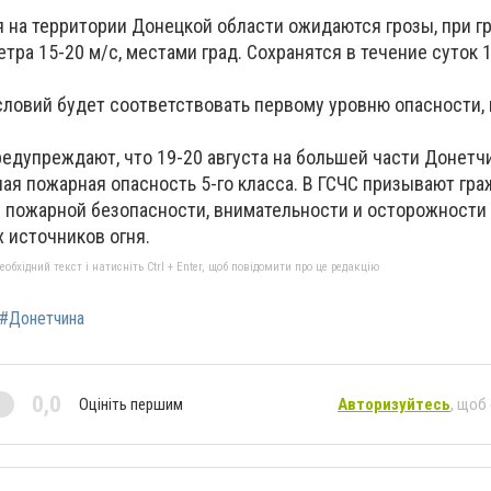
я на территории Донецкой области ожидаются грозы, при г
ра 15-20 м/с, местами град. Сохранятся в течение суток 19
ловий будет соответствовать первому уровню опасности, 
редупреждают, что 19-20 августа на большей части Донетч
ая пожарная опасность 5-го класса. В ГСЧС призывают гра
пожарной безопасности, внимательности и осторожности
 источников огня.
бхідний текст і натисніть Ctrl + Enter, щоб повідомити про це редакцію
#Донетчина
0,0
Оцініть першим
Авторизуйтесь
, щоб