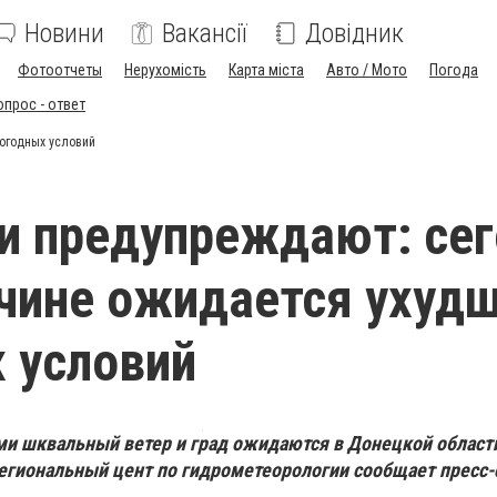
Новини
Вакансії
Довідник
Фотоотчеты
Нерухомість
Карта міста
Авто / Мото
Погода
опрос - ответ
огодных условий
и предупреждают: се
чине ожидается ухуд
 условий
и шквальный ветер и град ожидаются в Донецкой области 
региональный цент по гидрометеорологии сообщает пресс