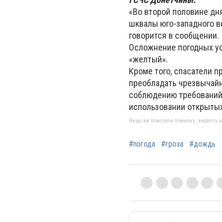
«Во второй половине дн
шквалы юго-западного вет
говорится в сообщении.
Осложнение погодных ус
«желтый».
Кроме того, спасатели п
преобладать чрезвычайн
соблюдению требований 
использовании открытых
Якщо ви помітили помилку, виділіть нео
#погода
#гроза
#дождь