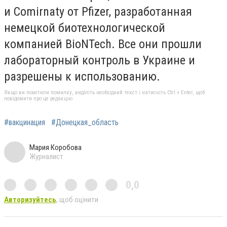
и Comirnaty от Pfizer, разработанная
немецкой биотехнологической
компанией BioNTech. Все они прошли
лабораторный контроль в Украине и
разрешены к использованию.
Якщо ви помітили помилку, виділіть необхідний текст і натисніть Ctrl + Enter, щоб
повідомити про це редакцію
#вакцинация
#Донецкая_область
Мария Коробова
Журналист
0,0
Авторизуйтесь
, щоб оцінити