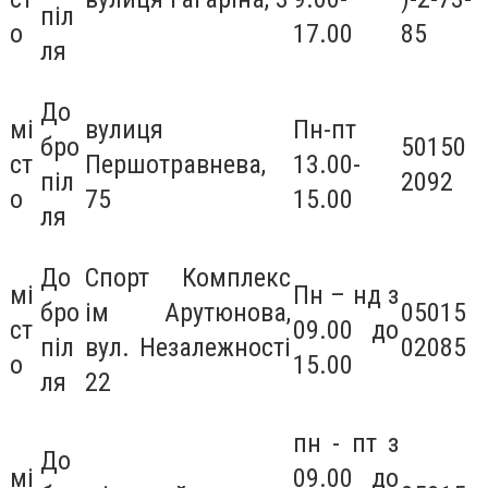
піл
о
17.00
85
ля
До
мі
вулиця
Пн-пт
бро
50150
ст
Першотравнева,
13.00-
піл
2092
о
75
15.00
ля
До
Спорт Комплекс
мі
Пн – нд з
бро
ім Арутюнова,
05015
ст
09.00 до
піл
вул. Незалежності
02085
о
15.00
ля
22
пн - пт з
До
мі
09.00 до