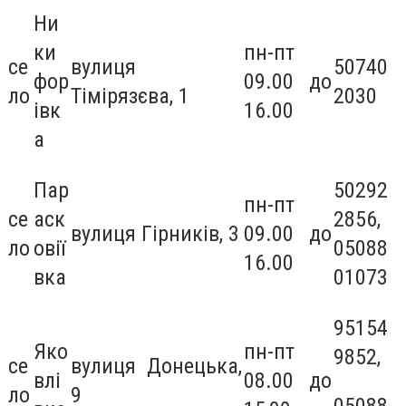
Ни
ки
пн-пт
се
вулиця
50740
фор
09.00 до
ло
Тімірязєва, 1
2030
івк
16.00
а
Пар
50292
пн-пт
се
аск
2856,
вулиця Гірників, 3
09.00 до
ло
овії
05088
16.00
вка
01073
95154
Яко
пн-пт
9852,
се
вулиця Донецька,
влі
08.00 до
ло
9
05088