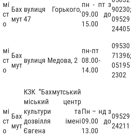
мі
пн - пт з
Бах
вулиця Горького,
90230;
ст
09.00 до
мут
47
09529
о
15.00
24405
09530
мі
пн-пт
Бах
71396;
ст
вулиця Медова, 2
08.00-
мут
05195
о
14.00
2302
КЗК "Бахмутський
міський центр
мі
культури та
Пн – нд з
Бах
09529
ст
дозвілля імені
09.00 до
мут
24211
о
Євгена
13.00