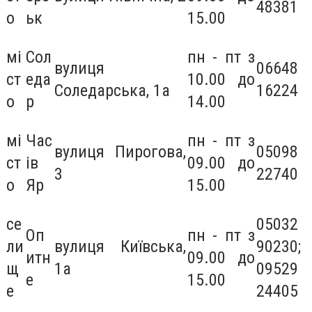
48381
о
ьк
15.00
мі
Сол
пн - пт з
вулиця
06648
ст
еда
10.00 до
Соледарська, 1а
16224
о
р
14.00
мі
Час
пн - пт з
вулиця Пирогова,
05098
ст
ів
09.00 до
3
22740
о
Яр
15.00
се
05032
Оп
пн - пт з
ли
вулиця Київська,
90230;
итн
09.00 до
щ
1а
09529
е
15.00
е
24405