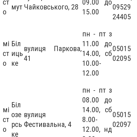
ст
09.00 до
мут
Чайковського, 28
09529
о
15.00
24405
пн - пт з
мі
Біл
11.00 до
вулиця Паркова,
05015
ст
иць
14.00, сб
41
02095
о
ке
10.00-
12.00
пн - пт з
08.00 до
Біл
мі
14.00, сб
озе
вулиця
05015
ст
8.00-
рсь
Фестивальна, 4
02097
о
12.00, нд
ке