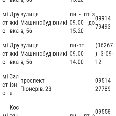
мі
Дру
вулиця
пн - пт з
09914
ст
жкі
Машинобудівникі
09.00 до
79493
о
вка
в, 56
15.20
мі
Дру
вулиця
пн-пт
(06267
ст
жкі
Машинобудівникі
09.00-
) 3-09-
о
вка
в, 56
14.00
12
мі
Зал
проспект
09514
ст
ізн
Піонерів, 23
27789
о
е
Кос
09558
мі
тян
пн - пт з