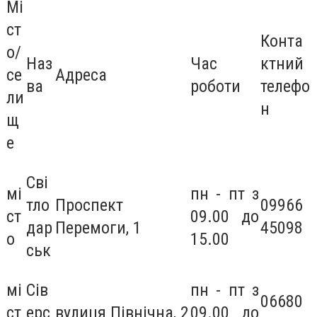
Мі
ст
Конта
о/
Наз
Час
ктний
се
Адреса
ва
роботи
телефо
ли
н
щ
е
Сві
мі
пн - пт з
тло
Проспект
09966
ст
09.00 до
дар
Перемоги, 1
45098
о
15.00
ськ
мі
Сів
пн - пт з
06680
ст
ерс
вулиця Північна, 2
09.00 до