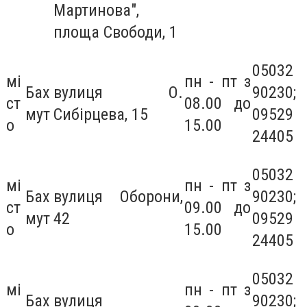
Мартинова",
площа Свободи, 1
05032
мі
пн - пт з
Бах
вулиця О.
90230;
ст
08.00 до
мут
Сибірцева, 15
09529
о
15.00
24405
05032
мі
пн - пт з
Бах
вулиця Оборони,
90230;
ст
09.00 до
мут
42
09529
о
15.00
24405
05032
мі
пн - пт з
Бах
вулиця
90230;