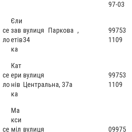
97-03
Єли
се
зав
вулиця Паркова ,
99753
ло
етів
34
1109
ка
Кат
се
ери
вулиця
99753
ло
нів
Центральна, 37а
1109
ка
Ма
кси
се
міл
вулиця
09975