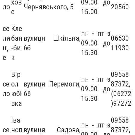
хов
09.00 до
ло
Чернявського, 5
20560
е
15.00
се
Кле
пн - пт з
ли
бан
вулиця Шкільна,
06630
09.00 до
щ
-би
6б
11930
15.30
е
к
Вір
09558
пн - пт з
се
ол
вулиця Перемоги,
87372,
09.00 до
ло
юбі
66
(06272
15.30
вка
)97272
Іва
09558
пн - пт з
се
ноп
вулиця Садова,
87372,
09.00 до