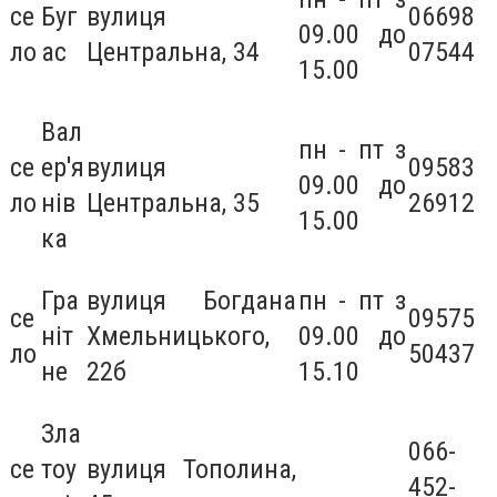
се
Буг
вулиця
06698
09.00 до
ло
ас
Центральна, 34
07544
15.00
Вал
пн - пт з
се
ер'я
вулиця
09583
09.00 до
ло
нів
Центральна, 35
26912
15.00
ка
Гра
вулиця Богдана
пн - пт з
се
09575
ніт
Хмельницького,
09.00 до
ло
50437
не
22б
15.10
Зла
066-
се
тоу
вулиця Тополина,
452-