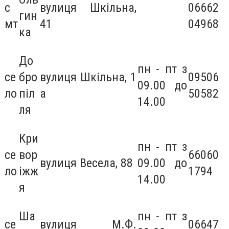
с
вулиця Шкільна,
06662
гин
мт
41
04968
ка
До
пн - пт з
се
бро
вулиця Шкільна, 1
09506
09.00 до
ло
піл
а
50582
14.00
ля
Кри
пн - пт з
се
вор
66060
вулиця Весела, 88
09.00 до
ло
іжж
1794
14.00
я
Ша
пн - пт з
се
вулиця М.Ф.
06647