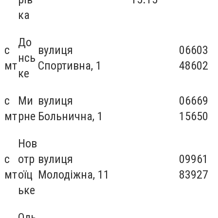
ка
До
с
вулиця
06603
нсь
мт
Спортивна, 1
48602
ке
с
Ми
вулиця
06669
мт
рне
Больнична, 1
15650
Нов
с
отр
вулиця
09961
мт
оїц
Молодіжна, 11
83927
ьке
Оль