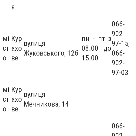
а
066-
902-
мі
Кур
пн - пт з
вулиця
97-15,
ст
ахо
08.00 до
Жуковського, 12б
066-
о
ве
15.00
902-
97-03
мі
Кур
вулиця
ст
ахо
Мечникова, 14
о
ве
066-
902-