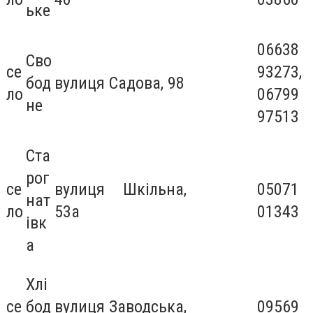
ьке
06638
Сво
се
93273,
бод
вулиця Садова, 98
ло
06799
не
97513
Ста
рог
се
вулиця Шкільна,
05071
нат
ло
53а
01343
івк
а
Хлі
се
бод
вулиця Заводська,
09569