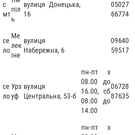
с
вулиця Донецька,
05027
піл
мт
16
66774
ь
Ме
се
вулиця
09640
лек
ло
Набережна, 6
59517
іне
пн-пт з
08.00 до
се
Урз
вулиця
06728
16.00, сб
ло
уф
Центральна, 53-б
87635
08.00 до
14.00
пн-пт з