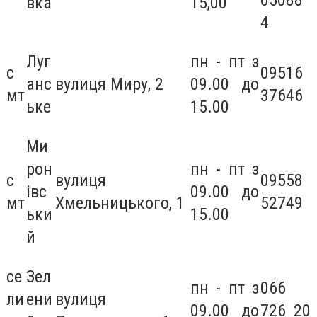
вка
15,00
4
Луг
пн - пт з
с
09516
анс
вулиця Миру, 2
09.00 до
мт
37646
ьке
15.00
Ми
рон
пн - пт з
с
вулиця
09558
івс
09.00 до
мт
Хмельницького, 1
52749
ьки
15.00
й
се
Зел
пн - пт з
066
ли
ени
вулиця
09.00 до
726 20