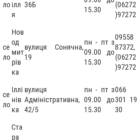
ло
ілл
36Б
(06272
15.30
я
)97272
Нов
09558
од
пн - пт з
се
вулиця Сонячна,
87372,
мит
09.00 до
ло
19
(06272
рів
15.30
)97272
ка
Іллі
вулиця
пн - пт з
066
се
нів
Адміністративна,
09.00 до
301 19
ло
ка
42/5
15.30
30
Ста
ра