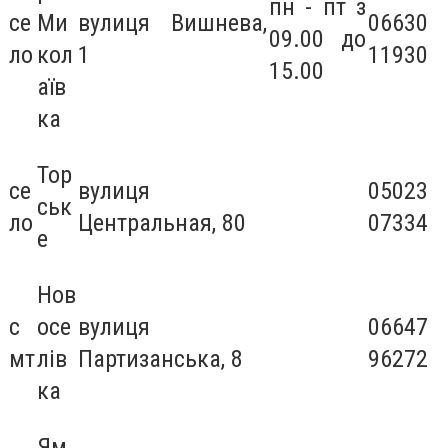
пн - пт з
се
Ми
вулиця Вишнева,
06630
09.00 до
ло
кол
1
11930
15.00
аїв
ка
Тор
се
вулиця
05023
ськ
ло
Центральная, 80
07334
е
Нов
с
осе
вулиця
06647
мт
лів
Партизанська, 8
96272
ка
Ям