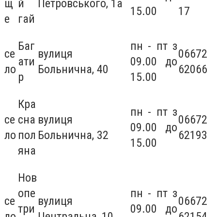
щ
й
Петровського, 1а
15.00
17
е
гай
Баг
пн - пт з
се
вулиця
06672
ати
09.00 до
ло
Больнична, 40
62066
р
15.00
Кра
пн - пт з
се
сна
вулиця
06672
09.00 до
ло
пол
Больнична, 32
62193
15.00
яна
Нов
опе
пн - пт з
се
вулиця
06672
три
09.00 до
ло
Центральна, 10
62154