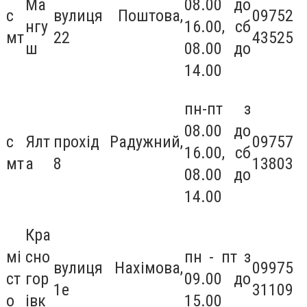
Ма
08.00 до
с
вулиця Поштова,
09752
нгу
16.00, сб
мт
22
43525
ш
08.00 до
14.00
пн-пт з
08.00 до
с
Ялт
прохід Радужний,
09757
16.00, сб
мт
а
8
13803
08.00 до
14.00
Кра
мі
сно
пн - пт з
вулиця Нахімова,
09975
ст
гор
09.00 до
1е
31109
о
івк
15.00