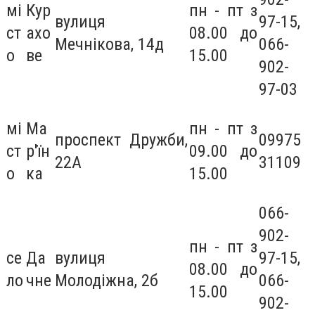
мі
Кур
пн - пт з
вулиця
97-15,
ст
ахо
08.00 до
Мечнікова, 14д
066-
о
ве
15.00
902-
97-03
мі
Ма
пн - пт з
проспект Дружби,
09975
ст
р'їн
09.00 до
22А
31109
о
ка
15.00
066-
902-
пн - пт з
се
Да
вулиця
97-15,
08.00 до
ло
чне
Молодіжна, 2б
066-
15.00
902-