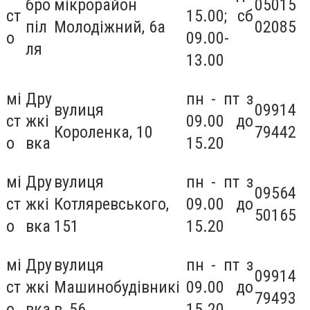
бро
мікрорайон
05015
ст
15.00; сб
піл
Молодіжний, 6а
02085
о
09.00-
ля
13.00
мі
Дру
пн - пт з
вулиця
09914
ст
жкі
09.00 до
Короленка, 10
79442
о
вка
15.20
мі
Дру
вулиця
пн - пт з
09564
ст
жкі
Котляревського,
09.00 до
50165
о
вка
151
15.20
мі
Дру
вулиця
пн - пт з
09914
ст
жкі
Машинобудівникі
09.00 до
79493
о
вка
в, 56
15.20