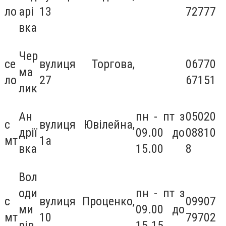
ло
арі
13
72777
вка
Чер
се
вулиця Торгова,
06770
ма
ло
27
67151
лик
Ан
пн - пт з
05020
с
вулиця Ювілейна,
дрії
09.00 до
08810
мт
1а
вка
15.00
8
Вол
оди
пн - пт з
с
вулиця Проценко,
09907
ми
09.00 до
мт
10
79702
рів
15.15