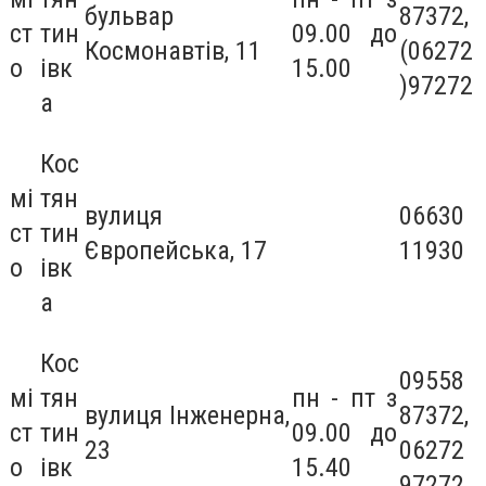
бульвар
87372,
ст
тин
09.00 до
Космонавтів, 11
(06272
о
івк
15.00
)97272
а
Кос
мі
тян
вулиця
06630
ст
тин
Європейська, 17
11930
о
івк
а
Кос
09558
мі
тян
пн - пт з
вулиця Інженерна,
87372,
ст
тин
09.00 до
23
06272
о
івк
15.40
97272