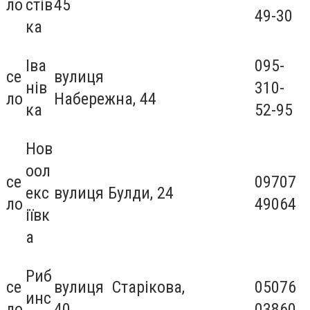
ло
стів
45
49-30
ка
Іва
095-
се
вулиця
нів
310-
ло
Набережна, 44
ка
52-95
Нов
оол
се
09707
екс
вулиця Булди, 24
ло
49064
іївк
а
Риб
се
вулиця Старікова,
05076
инс
ло
40
03860