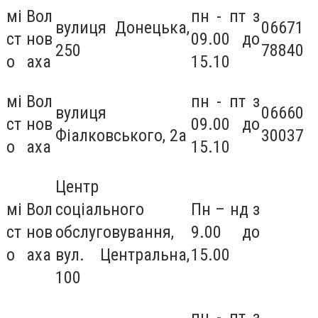
мі
Вол
пн - пт з
вулиця Донецька,
06671
ст
нов
09.00 до
250
78840
о
аха
15.10
мі
Вол
пн - пт з
вулиця
06660
ст
нов
09.00 до
Фіалковського, 2а
30037
о
аха
15.10
Центр
мі
Вол
соціального
Пн – нд з
ст
нов
обслуговування,
9.00 до
о
аха
вул. Центральна,
15.00
100
пн - пт з