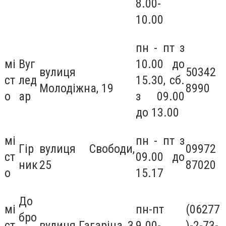
8.00-
10.00
пн - пт з
мі
Вуг
10.00 до
вулиця
50342
ст
лед
15.30, сб.
Молодіжна, 19
8990
о
ар
з 09.00
до 13.00
мі
пн - пт з
Гір
вулиця Свободи,
09972
ст
09.00 до
ник
25
87020
о
15.17
До
мі
пн-пт
(06277
бро
ст
вулиця Гагаріна, 3
9.00-
)-2-73-