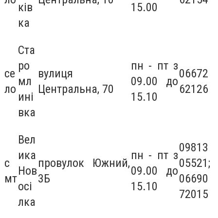
ків
15.00
ка
Ста
ро
пн - пт з
се
вулиця
06672
мл
09.00 до
ло
Центральна, 70
62126
ині
15.10
вка
Вел
09813
ика
пн - пт з
с
провулок Южний,
05521;
Нов
09.00 до
мт
3Б
06690
осі
15.10
72015
лка