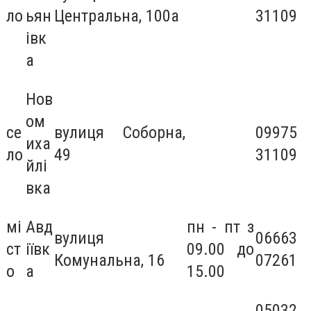
ло
ьян
Центральна, 100а
31109
івк
а
Нов
ом
се
вулиця Соборна,
09975
иха
ло
49
31109
йлі
вка
мі
Авд
пн - пт з
вулиця
06663
ст
іївк
09.00 до
Комунальна, 16
07261
о
а
15.00
05032