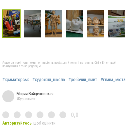
Якщо ви помітили помилку, виділіть необхідний текст і натисніть Ctrl + Enter, щоб
повідомити про це редакцію
#краматорськ
#художня_школа
#робочий_візит
#глава_міста
Мария Вайцеховская
Журналист
0,0
Авторизуйтесь
, щоб оцінити