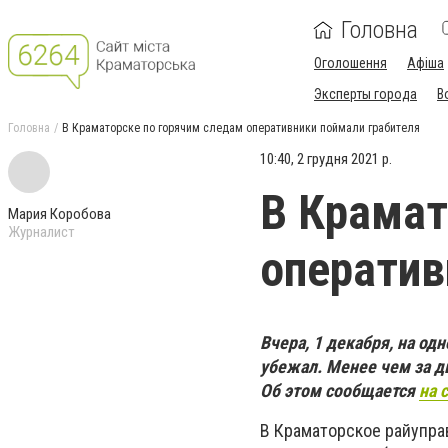
Головна
Оголошення
Афіша
Эксперты города
В
Головна
В Краматорске по горячим следам оперативники поймали грабителя
10:40, 2 грудня 2021 р.
В Крамат
Мария Коробова
Журналист
оператив
Вчера, 1 декабря, на о
убежал. Менее чем за д
Об этом сообщается
на 
В Краматорское райупра