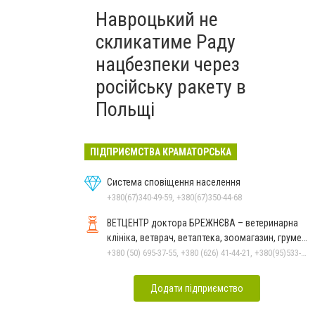
Навроцький не
скликатиме Раду
нацбезпеки через
російську ракету в
Польщі
ПІДПРИЄМСТВА КРАМАТОРСЬКА
Система сповіщення населення
+380(67)340-49-59, +380(67)350-44-68
ВЕТЦЕНТР доктора БРЕЖНЄВА – ветеринарна
клініка, ветврач, ветаптека, зоомагазин, грумер,
стрижки.
+380 (50) 695-37-55, +380 (626) 41-44-21, +380(95)533-90-03
Додати підприємство