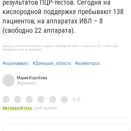
результатов ПЦР-тестов. Сегодня на
кислородной поддержке пребывают 138
пациентов, на аппаратах ИВЛ – 8
(свободно 22 аппарата).
Якщо ви помітили помилку, виділіть необхідний текст і натисніть Ctrl + Enter, щоб
повідомити про це редакцію
#коронавирус
#Донецкая_область
#краматорск
Мария Коробова
Журналист
0,0
Авторизуйтесь
, щоб оцінити