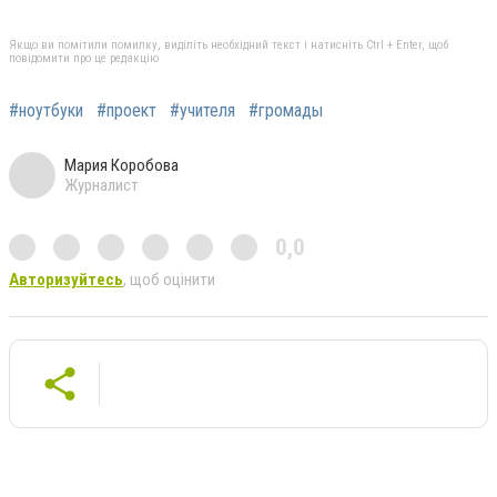
Якщо ви помітили помилку, виділіть необхідний текст і натисніть Ctrl + Enter, щоб
повідомити про це редакцію
#ноутбуки
#проект
#учителя
#громады
Мария Коробова
Журналист
0,0
Авторизуйтесь
, щоб оцінити