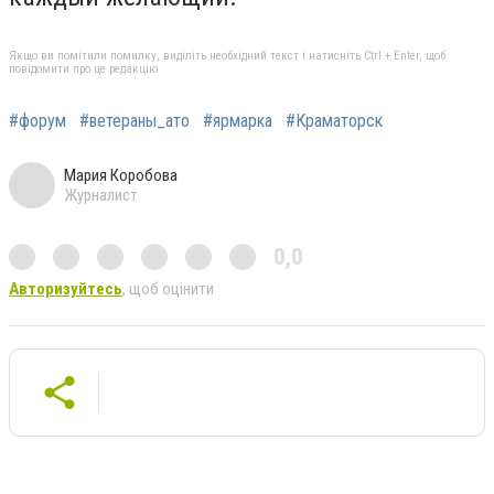
Якщо ви помітили помилку, виділіть необхідний текст і натисніть Ctrl + Enter, щоб
повідомити про це редакцію
#форум
#ветераны_ато
#ярмарка
#Краматорск
Мария Коробова
Журналист
0,0
Авторизуйтесь
, щоб оцінити