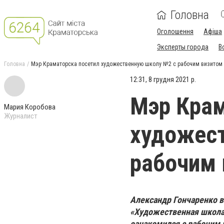
Головна
Оголошення
Афіша
Эксперты города
В
Головна
Мэр Краматорска посетил художественную школу №2 с рабочим визитом
12:31, 8 грудня 2021 р.
Мэр Крам
Мария Коробова
Журналист
художес
рабочим 
Александр Гончаренко 
«Художественная школа
ознакомился с рабочим