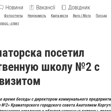
Новини
Вакансії
Довідник
Фотоотчеты
Нерухомість
Карта міста
Авто / Мото
Погода
опрос - ответ
аторска посетил
твенную школу №2 с
визитом
во время беседы с директором коммунального предприят
 №2» Краматорского городского совета Анатолием Коргут
 процессом заведения и обсудил насущные вопросы, тре