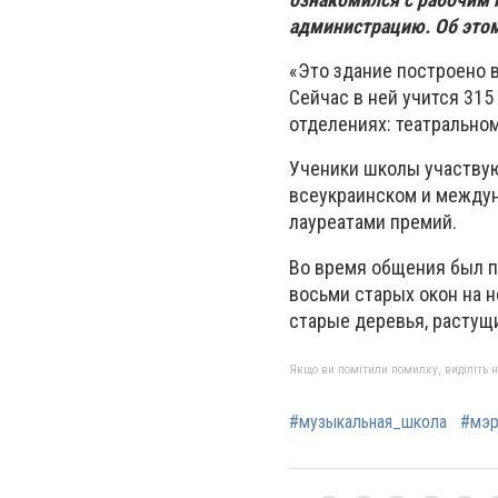
администрацию. Об это
«Это здание построено в
Сейчас в ней учится 315
отделениях: театральном
Ученики школы участвую
всеукраинском и междун
лауреатами премий.
Во время общения был п
восьми старых окон на н
старые деревья, растущ
Якщо ви помітили помилку, виділіть нео
#музыкальная_школа
#мэр