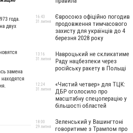
правила
Євросоюз офіційно погодив
16:43
973 года.
31 липня
продовження тимчасового
на двух
захисту для українців до 4
березня 2028 року
ановятся
Навроцький не скликатиме
13:16
31 липня
Раду нацбезпеки через
російську ракету в Польщі
ась замена
и находятся
«Чистий четвер» для ТЦК:
12:24
ия.
31 липня
ДБР оголосило про
масштабну спецоперацію у
більшості областей
Зеленський у Вашингтоні
18:00
29 липня
говоритиме з Трампом про