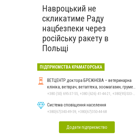
Навроцький не
скликатиме Раду
нацбезпеки через
російську ракету в
Польщі
ПІДПРИЄМСТВА КРАМАТОРСЬКА
ВЕТЦЕНТР доктора БРЕЖНЄВА – ветеринарна
клініка, ветврач, ветаптека, зоомагазин, грумер,
стрижки.
+380 (50) 695-37-55, +380 (626) 41-44-21, +380(95)533-90-03
Система сповіщення населення
+380(67)340-49-59, +380(67)350-44-68
Додати підприємство