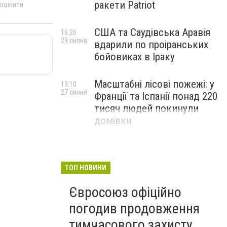
ракети Patriot
 оцінити
США та Саудівська Аравія
16:26
29 липня
вдарили по проіранських
бойовиках в Іраку
Масштабні лісові пожежі: у
13:10
27 липня
Франції та Іспанії понад 220
тисяч людей покинули
домівки
ТОП НОВИНИ
Євросоюз офіційно
погодив продовження
тимчасового захисту