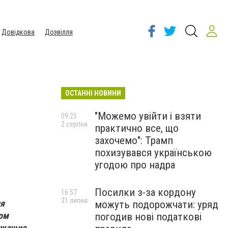
Довідкова
Дозвілля
ОСТАННІ НОВИНИ
"Можемо увійти і взяти
09:25
2 серпня
практично все, що
захочемо": Трамп
похизувався українською
угодою про надра
Посилки з-за кордону
16:57
31 липня
ия
можуть подорожчати: уряд
ом
погодив нові податкові
вожащие