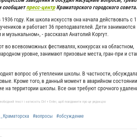
м сообщает
пресс-центр
Краматорского городского совета.
 1936 году. Как школа искусств она начала действовать с 1
 учеников и работает 36 преподавателей. Дети занимаются 
 и музыкальном», - рассказал Анатолий Коргут.
т во всевозможных фестивалях, конкурсах на областном,
ародном уровне, занимают призовые места, гран-при и ст
однят вопрос об утеплении школы. В частности, обсуждал
овые. Кроме того, в данный момент в аварийном состояни
ие на территории школы. Все они требуют срочного удален
бхідний текст і натисніть Ctrl + Enter, щоб повідомити про це редакцію
_Краматорска
#вопросы
#обсуждение