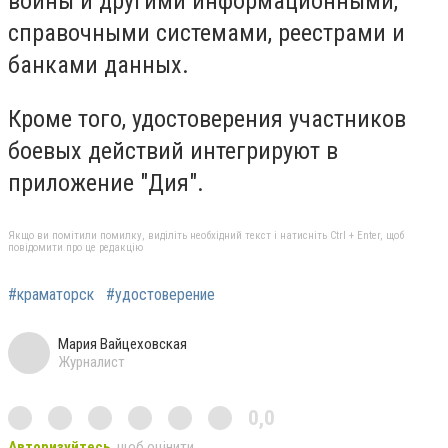
войны и другими информационными,
справочными системами, реестрами и
банками данных.
Кроме того, удостоверения участников
боевых действий интегрируют в
приложение "Дия".
Якщо ви помітили помилку, виділіть необхідний текст і натисніть Ctrl + Enter, щоб
повідомити про це редакцію
#краматорск
#удостоверение
Мария Вайцеховская
Журналист
0,0
Авторизуйтесь
, щоб оцінити