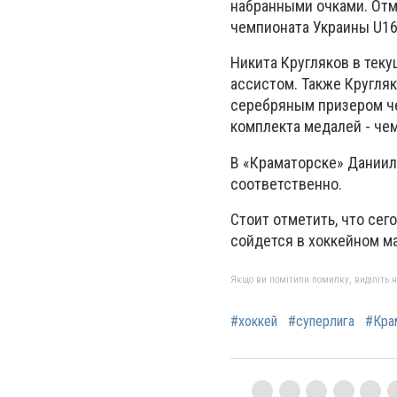
набранными очками. Отм
чемпионата Украины U16
Никита Кругляков в теку
ассистом. Также Кругля
серебряным призером че
комплекта медалей - че
В «Краматорске» Даниил
соответственно.
Стоит отметить, что сег
сойдется в хоккейном ма
Якщо ви помітили помилку, виділіть нео
#хоккей
#суперлига
#Кра