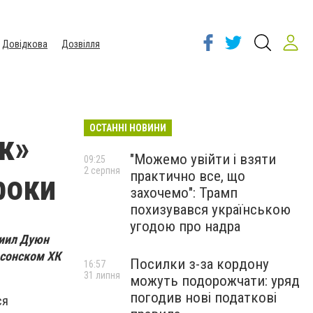
Довідкова
Дозвілля
ОСТАННІ НОВИНИ
к»
"Можемо увійти і взяти
09:25
2 серпня
практично все, що
роки
захочемо": Трамп
похизувався українською
угодою про надра
ниил Дуюн
рсонском ХК
Посилки з-за кордону
16:57
31 липня
можуть подорожчати: уряд
погодив нові податкові
ся