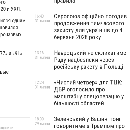
правила
ото
20 и УХЛ.
Євросоюз офіційно погодив
16:43
тился одним
31 липня
продовження тимчасового
ановился
захисту для українців до 4
бронзовых
березня 2028 року
Навроцький не скликатиме
77» и «91»
13:16
31 липня
Раду нацбезпеки через
російську ракету в Польщі
рвые
«Чистий четвер» для ТЦК:
12:24
31 липня
ДБР оголосило про
масштабну спецоперацію у
більшості областей
Зеленський у Вашингтоні
18:00
29 липня
говоритиме з Трампом про
 оцінити