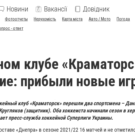
Новини
Вакансії
Довідник
Фотоотчеты
Нерухомість
Карта міста
Авто / Мото
Погода
опрос - ответ
ном клубе «Краматорс
ие: прибыли новые иг
оккейный клуб «Краматорск» перешли два спортсмена – Да
Кругляков (защитник). Оба хоккеиста начинали сезон в хе
ает пресс-служба хоккейной Суперлиги Украины.
оставе «Днепра» в сезоне 2021/22 16 матчей и не отметил