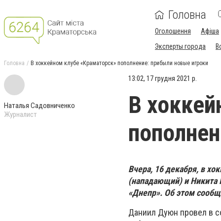
Головна
Оголошення
Афіша
Эксперты города
В
Головна
В хоккейном клубе «Краматорск» пополнение: прибыли новые игроки
13:02, 17 грудня 2021 р.
В хоккей
Наталья Садовниченко
Журналист
пополнен
Вчера, 16 декабря, в х
(нападающий) и Никита 
«Днепр». Об этом сообщ
Даниил Дуюн провел в с