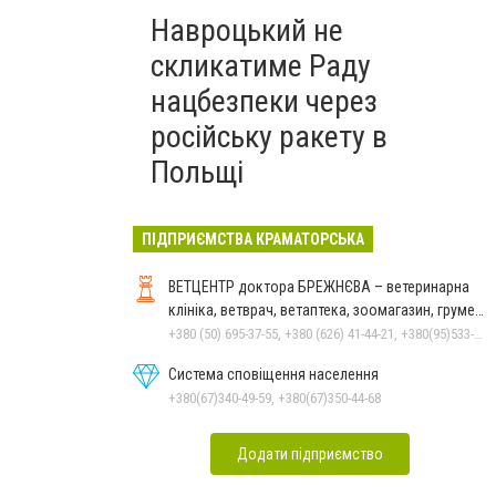
Навроцький не
скликатиме Раду
нацбезпеки через
російську ракету в
Польщі
ПІДПРИЄМСТВА КРАМАТОРСЬКА
ВЕТЦЕНТР доктора БРЕЖНЄВА – ветеринарна
клініка, ветврач, ветаптека, зоомагазин, грумер,
стрижки.
+380 (50) 695-37-55, +380 (626) 41-44-21, +380(95)533-90-03
Система сповіщення населення
+380(67)340-49-59, +380(67)350-44-68
Додати підприємство