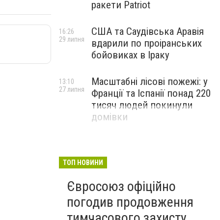
ракети Patriot
США та Саудівська Аравія
16:26
29 липня
вдарили по проіранських
бойовиках в Іраку
Масштабні лісові пожежі: у
13:10
27 липня
Франції та Іспанії понад 220
тисяч людей покинули
домівки
ТОП НОВИНИ
Євросоюз офіційно
погодив продовження
тимчасового захисту