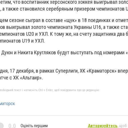
етим, что воспитанник херсонского хоккея выигрывал зол
, а также становился серебряным призером чемпионатов U
щем сезоне сыграл в составе «щук» в 18 поединках и отме
ков выигрывал золото чемпионата Украины U16, а также ст
мпионатов U20 и УХЛ. К тому же, на счету защитника два 
мпионатов U19 и УХЛ.
 Дуюн и Никита Кругляков будут выступать под номерами «
одня, 17 декабря, в рамках Суперлиги, ХК «Краматорск» впе
тче с ХК «Альтаир».
бхідний текст і натисніть Ctrl + Enter, щоб повідомити про це редакцію
маторск
0,0
Оцініть першим
Авторизуйтесь
, щоб