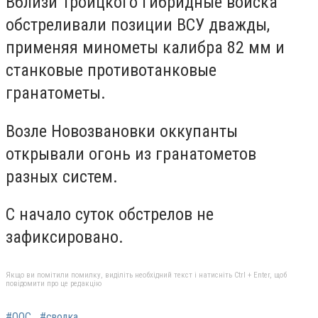
Вблизи Троицкого гибридные войска
обстреливали позиции ВСУ дважды,
применяя минометы калибра 82 мм и
станковые противотанковые
гранатометы.
Возле Новозвановки оккупанты
открывали огонь из гранатометов
разных систем.
С начало суток обстрелов не
зафиксировано.
Якщо ви помітили помилку, виділіть необхідний текст і натисніть Ctrl + Enter, щоб
повідомити про це редакцію
#ООС
#сводка