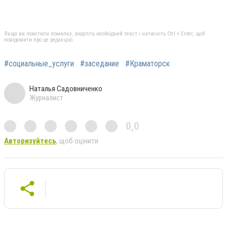
Якщо ви помітили помилку, виділіть необхідний текст і натисніть Ctrl + Enter, щоб
повідомити про це редакцію
#социальные_услуги
#заседание
#Краматорск
Наталья Садовниченко
Журналист
0,0
Авторизуйтесь
, щоб оцінити