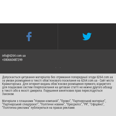
info@6264.com.ua
+380660487299
Допускається цитування матеріалів без отримання попередньої згоди 6264.com.ua
за умови розміщення в тексті обов'язкового посилання на 6264.com.ua - Сайт міста
Краматорська. Для інтернет-видань обов'язкове розміщення прямого, відкритого
для пошукових систем гіперпосилання на цитовані статті не нижче другого абзацу
в тексті або в якості джерела. Порушення виняткових прав переслідується
Законом.
Матеріали з плашками "Новини компаній", "Промо", "Партнерський матеріал",
"Партнерський спецпроєкт", "Політичні новини", "Пресреліз", "PR", "Офіційно",
"Політична реклама" публікуються на правах реклами.