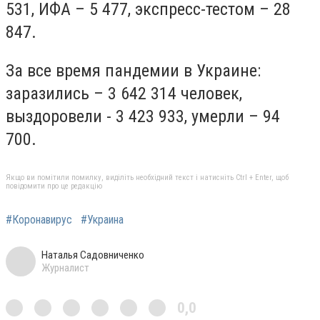
531, ИФА – 5 477, экспресс-тестом – 28
847.
За все время пандемии в Украине:
заразились – 3 642 314 человек,
выздоровели - 3 423 933, умерли – 94
700.
Якщо ви помітили помилку, виділіть необхідний текст і натисніть Ctrl + Enter, щоб
повідомити про це редакцію
#Коронавирус
#Украина
Наталья Садовниченко
Журналист
0,0