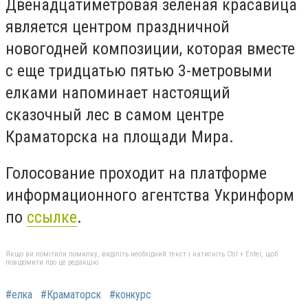
Двенадцатиметровая зеленая красавица
является центром праздничной
новогодней композиции, которая вместе
с еще тридцатью пятью 3-метровыми
елками напоминает настоящий
сказочный лес в самом центре
Краматорска на площади Мира.
Голосование проходит на платформе
информационного агентства Укринформ
по
ссылке
.
Якщо ви помітили помилку, виділіть необхідний текст і натисніть Ctrl + Enter, щоб
повідомити про це редакцію
#елка
#Краматорск
#конкурс