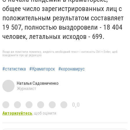
общее число зарегистрированных лиц с
положительным результатом составляет
19 507, полностью выздоровели - 18 404
человек, летальных исходов - 699.
Якщо ви помітили помилку, виділіть необхідний текст і натисніть Ctrl + Enter, щоб
повідомити про це редакцію
#статистика
#Краматорск
#коронавирус
Наталья Садовниченко
Журналист
0,0
Авторизуйтесь
, щоб оцінити