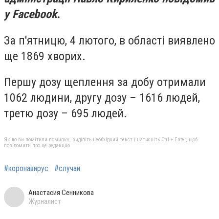
у Facebook.
За п'ятницю, 4 лютого, в області виявлено
ще 1869 хворих.
Першу дозу щеплення за добу отримали
1062 людини, другу дозу – 1616 людей,
третю дозу – 695 людей.
Якщо ви помітили помилку, виділіть необхідний текст і натисніть Ctrl + Enter, щоб
повідомити про це редакцію
#коронавирус
#случаи
Анастасия Сенникова
Журналист