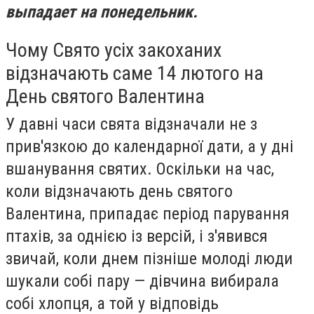
выпадает на понедельник.
Чому Свято усіх закоханих
відзначають саме 14 лютого на
День святого Валентина
У давні часи свята відзначали не з
прив'язкою до календарної дати, а у дні
вшанування святих. Оскільки на час,
коли відзначають день святого
Валентина, припадає період парування
птахів, за однією із версій, і з'явився
звичай, коли днем пізніше молоді люди
шукали собі пару — дівчина вибирала
собі хлопця, а той у відповідь