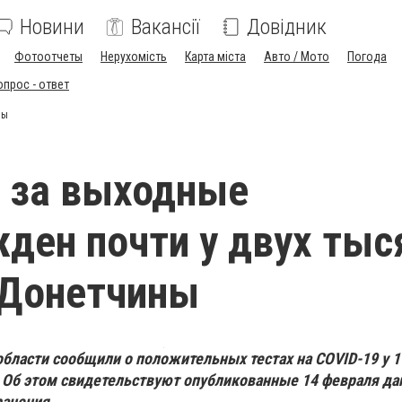
Новини
Вакансії
Довідник
Фотоотчеты
Нерухомість
Карта міста
Авто / Мото
Погода
опрос - ответ
ны
 за выходные
ден почти у двух тыс
 Донетчины
бласти сообщили о положительных тестах на COVID-19 у 1
 Об этом свидетельствуют опубликованные 14 февраля д
ранения.