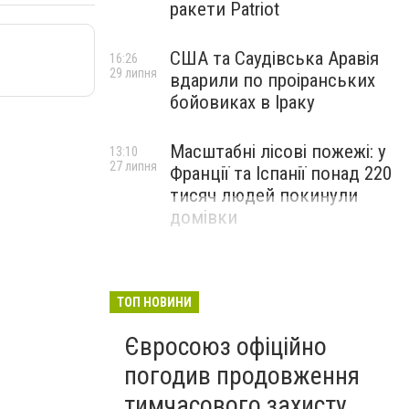
ракети Patriot
США та Саудівська Аравія
16:26
29 липня
вдарили по проіранських
бойовиках в Іраку
Масштабні лісові пожежі: у
13:10
27 липня
Франції та Іспанії понад 220
тисяч людей покинули
домівки
ТОП НОВИНИ
Євросоюз офіційно
погодив продовження
тимчасового захисту