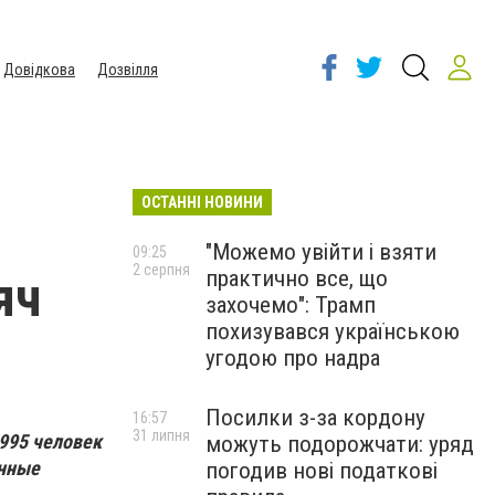
Довідкова
Дозвілля
ОСТАННІ НОВИНИ
"Можемо увійти і взяти
09:25
2 серпня
практично все, що
яч
захочемо": Трамп
похизувався українською
угодою про надра
Посилки з-за кордону
16:57
31 липня
995 человек
можуть подорожчати: уряд
анные
погодив нові податкові