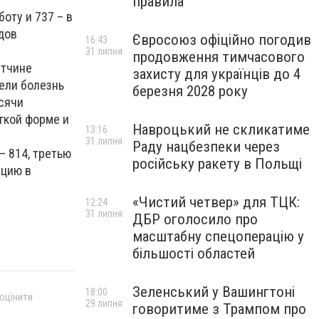
правила
оту и 737 – в
одов
Євросоюз офіційно погодив
16:43
31 липня
продовження тимчасового
етчине
захисту для українців до 4
лели болезнь
березня 2028 року
сячи
гкой форме и
Навроцький не скликатиме
13:16
31 липня
Раду нацбезпеки через
– 814, третью
російську ракету в Польщі
ацию в
«Чистий четвер» для ТЦК:
12:24
31 липня
ДБР оголосило про
масштабну спецоперацію у
більшості областей
Зеленський у Вашингтоні
18:00
 оцінити
29 липня
говоритиме з Трампом про