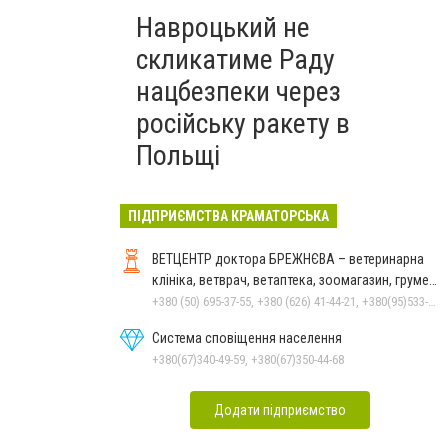
Навроцький не
скликатиме Раду
нацбезпеки через
російську ракету в
Польщі
ПІДПРИЄМСТВА КРАМАТОРСЬКА
ВЕТЦЕНТР доктора БРЕЖНЄВА – ветеринарна
клініка, ветврач, ветаптека, зоомагазин, грумер,
стрижки.
+380 (50) 695-37-55, +380 (626) 41-44-21, +380(95)533-90-03
Система сповіщення населення
+380(67)340-49-59, +380(67)350-44-68
Додати підприємство