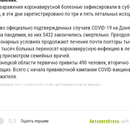
 заражения коронавирусной болезнью зафиксировали в субб
, в эти дни зарегистрировано по три и пять летальных исх
тво официально подтвержденных случаев COVID-19 на Дон
ла пандемии, из них 5432 закончились смертельно. Преодо
ционарных условиях продолжают лечение почти полторы ты
0 тысяч больных переносят коронавирусную инфекцию в ле
д присмотром семейных врачей.
онецкой области первично привиты 490 человек, вторично 
ющих. Всего с начала прививочной кампании COVID-вакцин
 жителя.
бхідний текст і натисніть Ctrl + Enter, щоб повідомити про це редакцію
0,0
Оцініть першим
Авторизуйтесь
, щоб