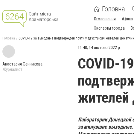
Головна
Оголошення
Афіша
Эксперты города
В
Головна
COVID-19 за выходные подтвержден почти у двух тысяч жителей Донетчи
11:48, 14 лютого 2022 р.
COVID-19
Анастасия Сенникова
Журналист
подтверж
жителей
Лаборатории Донецкой о
за минувшие выходные.
Министерства здравоох