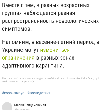
Вместе с тем, в разных возрастных
группах наблюдается разная
распространенность неврологических
симптомов.
Напомним,
в весенне-летний период в
Украине могут
измениться
ограничения
в разных зонах
адаптивного карантина.
Якщо ви помітили помилку, виділіть необхідний текст і натисніть Ctrl + Enter, щоб
повідомити про це редакцію
#коронавирус
#последствия
Мария Вайцеховская
Журналист