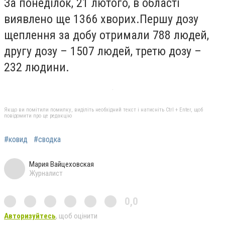
За понеділок, 21 лютого, в області
виявлено ще 1366 хворих.Першу дозу
щеплення за добу отримали 788 людей,
другу дозу – 1507 людей, третю дозу –
232 людини.
Якщо ви помітили помилку, виділіть необхідний текст і натисніть Ctrl + Enter, щоб
повідомити про це редакцію
#ковид
#сводка
Мария Вайцеховская
Журналист
0,0
Авторизуйтесь
, щоб оцінити