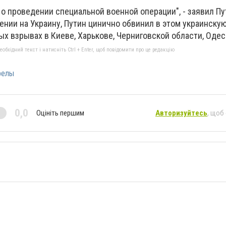
о проведении специальной военной операции", - заявил Пу
нии на Украину, Путин цинично обвинил в этом украинскую
х взрывах в Киеве, Харькове, Черниговской области, Одес
бхідний текст і натисніть Ctrl + Enter, щоб повідомити про це редакцію
релы
0,0
Оцініть першим
Авторизуйтесь
, щоб