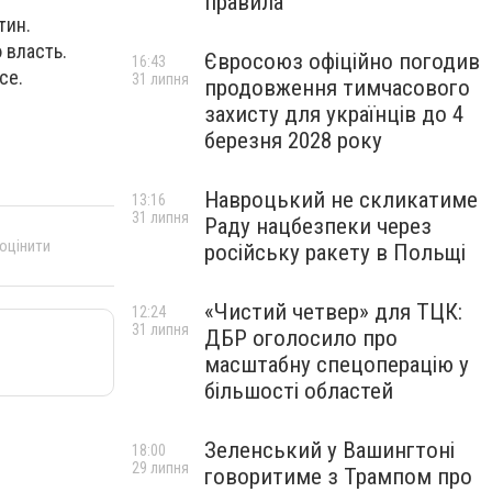
правила
тин.
 власть.
Євросоюз офіційно погодив
16:43
се.
31 липня
продовження тимчасового
захисту для українців до 4
березня 2028 року
Навроцький не скликатиме
13:16
31 липня
Раду нацбезпеки через
 оцінити
російську ракету в Польщі
«Чистий четвер» для ТЦК:
12:24
31 липня
ДБР оголосило про
масштабну спецоперацію у
більшості областей
Зеленський у Вашингтоні
18:00
29 липня
говоритиме з Трампом про