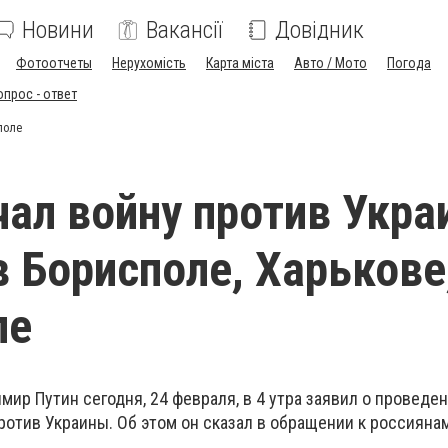
Новини
Вакансії
Довідник
Фотоотчеты
Нерухомість
Карта міста
Авто / Мото
Погода
опрос - ответ
поле
чал войну против Укра
 Борисполе, Харькове
ле
ир Путин сегодня, 24 февраля, в 4 утра заявил о проведе
отив Украины. Об этом он сказал в обращении к россияна