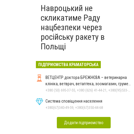
Навроцький не
скликатиме Раду
нацбезпеки через
російську ракету в
Польщі
ПІДПРИЄМСТВА КРАМАТОРСЬКА
ВЕТЦЕНТР доктора БРЕЖНЄВА – ветеринарна
клініка, ветврач, ветаптека, зоомагазин, грумер,
стрижки.
+380 (50) 695-37-55, +380 (626) 41-44-21, +380(95)533-90-03
Система сповіщення населення
+380(67)340-49-59, +380(67)350-44-68
Додати підприємство