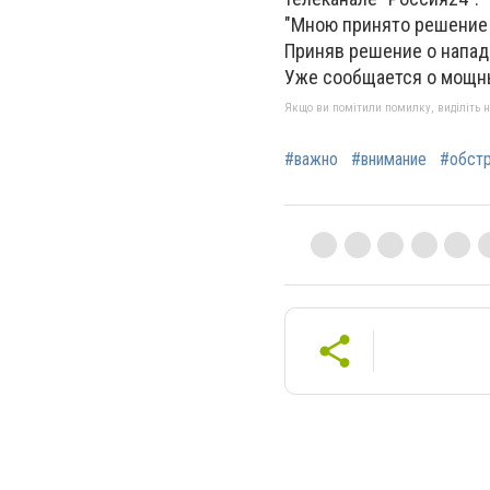
"Мною принято решение 
Приняв решение о нападе
Уже сообщается о мощны
Якщо ви помітили помилку, виділіть нео
#важно
#внимание
#обст