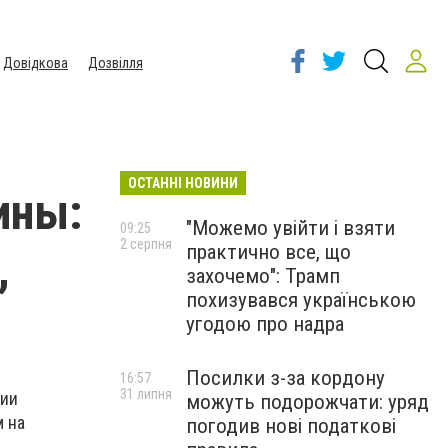
Довідкова
Дозвілля
ОСТАННІ НОВИНИ
ины:
"Можемо увійти і взяти
09:25
2 серпня
практично все, що
,
захочемо": Трамп
похизувався українською
угодою про надра
Посилки з-за кордону
16:57
31 липня
нии
можуть подорожчати: уряд
м на
погодив нові податкові