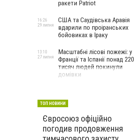
ракети Patriot
США та Саудівська Аравія
16:26
29 липня
вдарили по проіранських
бойовиках в Іраку
Масштабні лісові пожежі: у
13:10
27 липня
Франції та Іспанії понад 220
тисяч людей покинули
домівки
ТОП НОВИНИ
Євросоюз офіційно
погодив продовження
тимчасового захисту