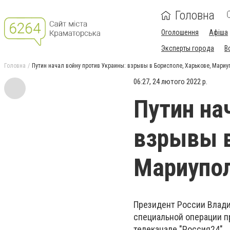
Головна
Оголошення
Афіша
Эксперты города
В
Головна
Путин начал войну против Украины: взрывы в Борисполе, Харькове, Мариу
06:27, 24 лютого 2022 р.
Путин на
взрывы в
Мариупо
Президент России Владим
специальной операции пр
телеканале "Россия24".