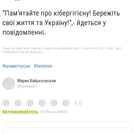
"Пам'ятайте про кібергігієну! Бережіть
свої життя та Україну!",- йдеться у
повідомленні.
Якщо ви помітили помилку, виділіть необхідний текст і натисніть Ctrl + Enter, щоб
повідомити про це редакцію
#краматорськ
#безпека
Мария Вайцеховская
Журналист
0,0
Авторизируйтесь
, чтобы оценить