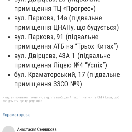
приміщення ТЦ «Прогрес»)
вул. Паркова, 14а (підвальне
приміщення ЦНАПу, що будується)
вул. Паркова, 91 (підвальне
приміщення АТБ на “Трьох Китах”)
вул. Двірцева, 48А-1 (підвальне
приміщення Ліцею №4 “Успіх”)
бул. Краматорський, 17 (підвальне
приміщення ЗЗСО №9)
Якщо ви помітили помилку, виділіть необхідний текст і натисніть Ctrl + Enter, щоб
повідомити про це редакцію
#краматорськ
Анастасия Сенникова