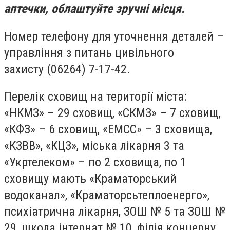
аптечки, облаштуйте зручні місця.
Номер телефону для уточнення деталей –
управління з питань цивільного
захисту
(06264) 7-17-42
.
Перелік сховищ на території міста:
«НКМЗ» – 29 сховищ, «СКМЗ» – 7 сховищ,
«КФЗ» – 6 сховищ, «ЕМСС» – 3 сховища,
«КЗВВ», «КЦЗ», міська лікарня 3 та
«Укртелеком» – по 2 сховища, по 1
сховищу мають «Краматорський
водоканал», «Краматорсьтеплоенерго»,
психіатрична лікарня, ЗОШ № 5 та ЗОШ №
29, школа інтернат № 10, філія концерну